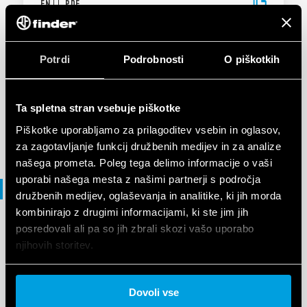
EN
|
|
.
PDF
IZJAVA O SKLADNOSTI
Potrdi
Podrobnosti
O piškotkih
DoC 78 Series
Ta spletna stran vsebuje piškotke
EN
|
|
.
PDF
Piškotke uporabljamo za prilagoditev vsebin in oglasov,
za zagotavljanje funkcij družbenih medijev in za analize
našega prometa. Poleg tega delimo informacije o vaši
uporabi našega mesta z našimi partnerji s področja
File 3D
družbenih medijev, oglaševanja in analitike, ki jih morda
kombinirajo z drugimi informacijami, ki ste jim jih
posredovali ali pa so jih zbrali skozi vašo uporabo
MAPA 3D
njihovih storitev.
78 Series
Cookie policy.
Dovoli vse