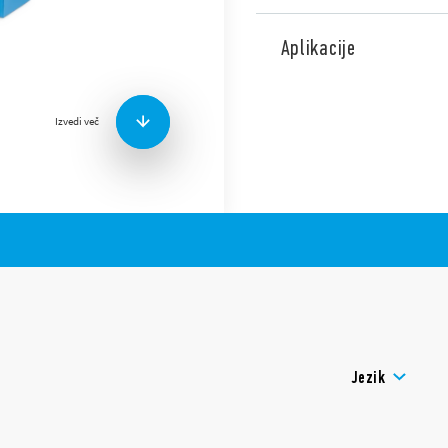
Tip 4C.P1 vmesniški moduli re
mm. Za povezovanje s PLC s
Aplikacije
Funkcije vključujejo:
Izvedi več
AC ali DC tuljava
Indikator tuljave in m
Identifikacijska oznaka
UL certifikat (rele / vti
Pritrditev na tirnico 3
Kontakti brez kadmija
Jezik