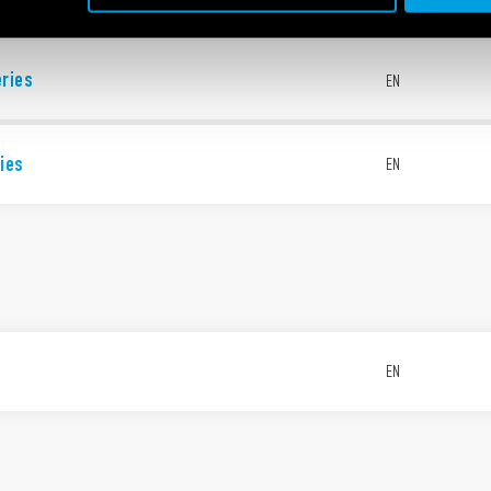
eries
EN
ies
EN
EN