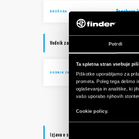
Brochure I
BROŠURA
Vodnik za izbiro
Potrdi
Ta spletna stran vsebuje pi
MasterIN 
VODNIK ZA IZBIRO
Piškotke uporabljamo za prila
technolog
prometa. Poleg tega delimo i
oglaševanja in analitike, ki j
vašo uporabo njihovih storite
MasterIN 
technolog
Cookie policy.
Izjava o skladnosti