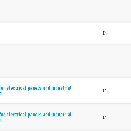
EN
for electrical panels and industrial
EN
n
for electrical panels and industrial
EN
n