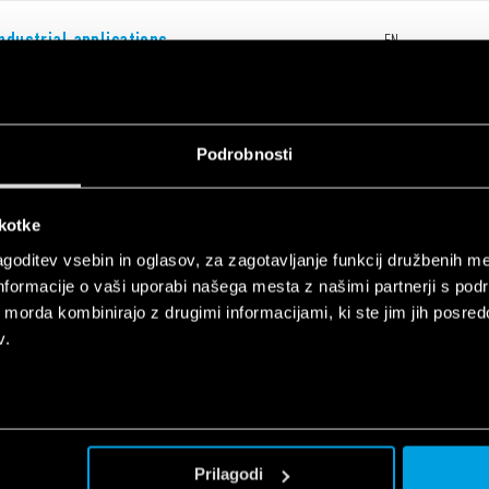
ndustrial applications
EN
Podrobnosti
škotke
System - Modular Interface with Push-in
EN
goditev vsebin in oglasov, za zagotavljanje funkcij družbenih me
y
nformacije o vaši uporabi našega mesta z našimi partnerji s pod
ih morda kombinirajo z drugimi informacijami, ki ste jim jih posredov
v.
System - Modular Interface with Push-in
EN
y - USA
Prilagodi