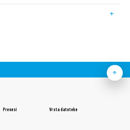
leja, 1 CO 10 A, vtični sponki, širine 15,8
istemi.
odul za omejevanje EMC
čnica / mostiček)
5 mm (EN 60715)
Prenesi
Vrsta datoteke