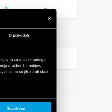
PDF
O piškotkih
2 MB
PDF
dijev in za analize našega
ročja družbenih medijev,
ali ali pa so jih zbrali skozi
PDF
Dovoli vse