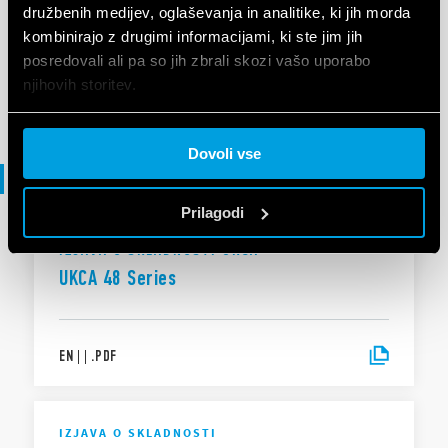
with Push-in technology - USA
družbenih medijev, oglaševanja in analitike, ki jih morda
kombinirajo z drugimi informacijami, ki ste jim jih
posredovali ali pa so jih zbrali skozi vašo uporabo
njihovih storitev.
EN
|
|
.
PDF
Cookie policy.
Dovoli vse
Izjava o skladnosti
Prilagodi
IZJAVA O SKLADNOSTI UKCA
UKCA 48 Series
EN
|
|
.
PDF
IZJAVA O SKLADNOSTI