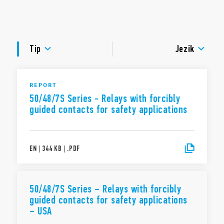
Indikator tuljave in modul za omejevanje EMC
Identifikacijska oznaka
DOKUMENTACIJA
UL certifikat (rele / vtičnica / mostiček)
Pritrditev na tirnico 35 mm (EN 60715)
ODOBRITVE
Kontakti brez kadmija. Na voljo v različici 48.61 z vijačnimi
Tip
Jezik
sponkami.
REPORT
50/48/7S Series - Relays with forcibly
guided contacts for safety applications
EN
|
344 KB
|
.
PDF
50/48/7S Series – Relays with forcibly
guided contacts for safety applications
– USA