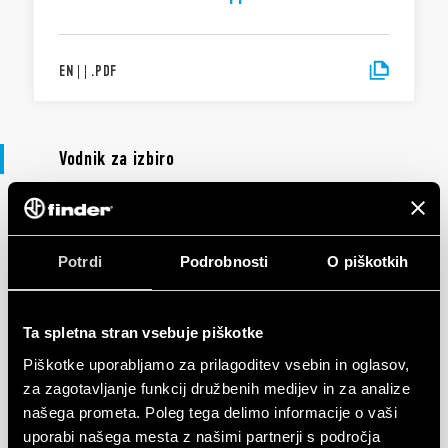
EN
|
|
.
PDF
Vodnik za izbiro
VODNIK ZA IZBIRO
MasterIN System - Modular Interface
Potrdi
Podrobnosti
O piškotkih
with Push-in technology
Ta spletna stran vsebuje piškotke
EN
|
2 MB
|
.
PDF
Piškotke uporabljamo za prilagoditev vsebin in oglasov,
za zagotavljanje funkcij družbenih medijev in za analize
našega prometa. Poleg tega delimo informacije o vaši
MasterIN System - Modular Interface
uporabi našega mesta z našimi partnerji s področja