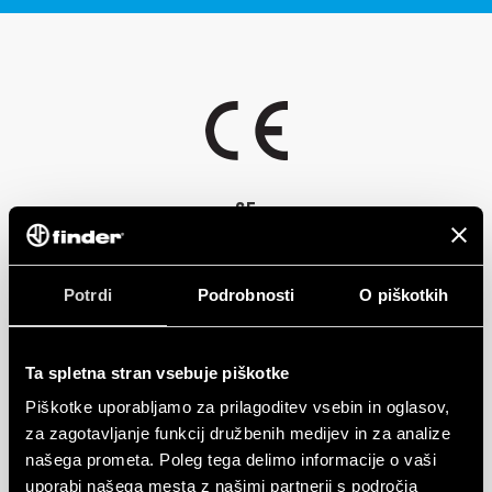
Skladen z EN 45545-2 + A1: 2016 (zaščita pred ognjem in
dimom), EN 61373
ODOBRITVE
(odpornost na udarce in vibracije, kategorija 1, razred B),
EN 50155 (odpornost na temperaturo in vlago, razred TX)
AC ali DC tuljava z razširjenim delovnim območjem
Kontakti brez kadmija (standardna različica)
Opcijska izbira kontaktnega materiala
Za uporabo z vtičnicami serije 97
CE
Moduli za indikacijo tuljave in omejevanje EMC
Dodatna oprema: vtičnice in časovni moduli
Potrdi
Podrobnosti
O piškotkih
Ta spletna stran vsebuje piškotke
Piškotke uporabljamo za prilagoditev vsebin in oglasov,
za zagotavljanje funkcij družbenih medijev in za analize
našega prometa. Poleg tega delimo informacije o vaši
uporabi našega mesta z našimi partnerji s področja