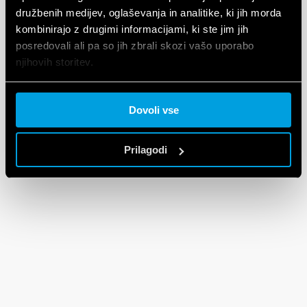
družbenih medijev, oglaševanja in analitike, ki jih morda
kombinirajo z drugimi informacijami, ki ste jim jih
posredovali ali pa so jih zbrali skozi vašo uporabo
njihovih storitev.
Cookie policy.
Dovoli vse
Prilagodi