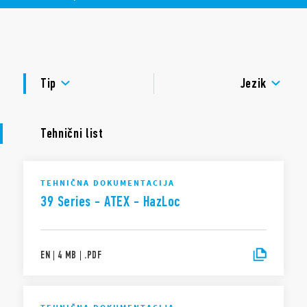
Funkcije vključujejo:
DOKUMENTACIJA
Skupna povezava sponk A1, A2 in 13+ z vezjem
ODOBRITVE
UL certifikat (rele / vtičnica / mostiček)
Tip
Jezik
Tehnični list
TEHNIČNA DOKUMENTACIJA
39 Series - ATEX - HazLoc
EN
|
4 MB
|
.
PDF