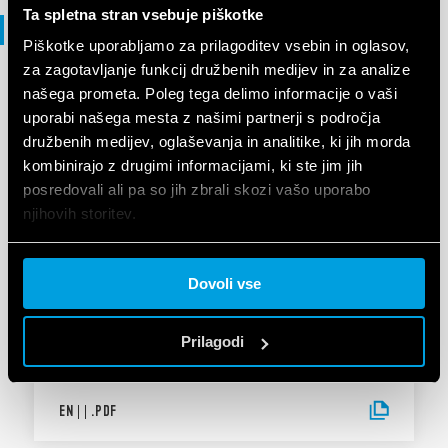
Ta spletna stran vsebuje piškotke
Izjava o skladnosti
Piškotke uporabljamo za prilagoditev vsebin in oglasov,
za zagotavljanje funkcij družbenih medijev in za analize
našega prometa. Poleg tega delimo informacije o vaši
IZJAVA O SKLADNOSTI
uporabi našega mesta z našimi partnerji s področja
DoC 39 Series - SSR Relay module
družbenih medijev, oglaševanja in analitike, ki jih morda
interfaces
kombinirajo z drugimi informacijami, ki ste jim jih
posredovali ali pa so jih zbrali skozi vašo uporabo
njihovih storitev.
EN
|
|
.
PDF
Cookie policy.
Dovoli vse
IZJAVA O SKLADNOSTI UKCA
UKCA 39 Series - Models 39.XX.X.XXX.0073
Prilagodi
EN
|
|
.
PDF