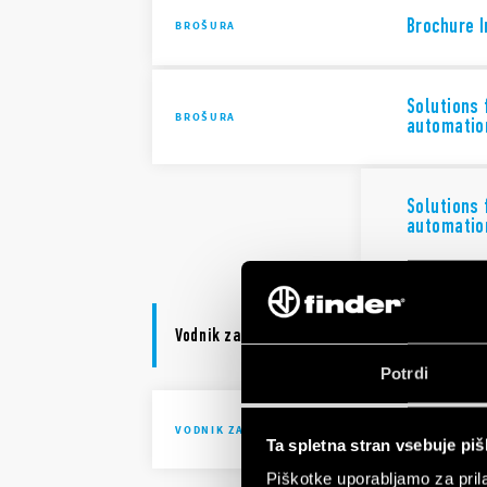
Brochure I
BROŠURA
Solutions 
BROŠURA
automatio
Solutions 
automatio
Vodnik za izbiro
Potrdi
39 Series
VODNIK ZA IZBIRO
Ta spletna stran vsebuje pi
Piškotke uporabljamo za prila