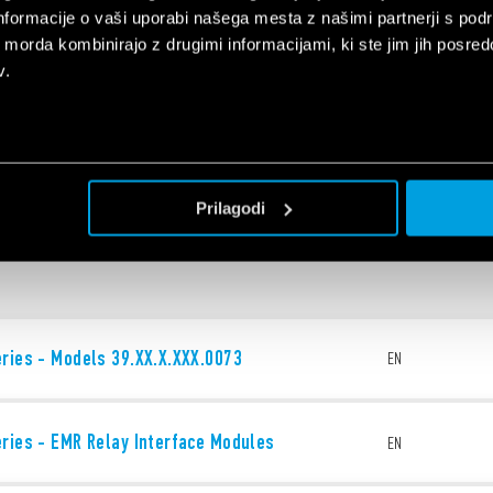
nformacije o vaši uporabi našega mesta z našimi partnerji s pod
ih morda kombinirajo z drugimi informacijami, ki ste jim jih posredov
v.
EX - HazLoc Catalogue
EN
Prilagodi
ries - Models 39.XX.X.XXX.0073
EN
ries - EMR Relay Interface Modules
EN