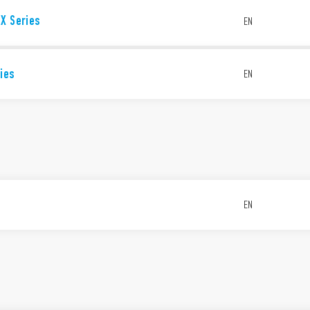
X Series
EN
ies
EN
EN