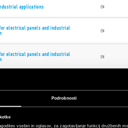
ndustrial applications
EN
for electrical panels and industrial
EN
n
for electrical panels and industrial
EN
n
Podrobnosti
 - MasterINTERFACE
EN
škotke
goditev vsebin in oglasov, za zagotavljanje funkcij družbenih me