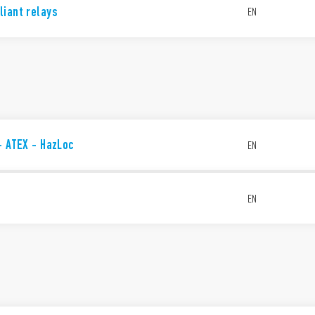
liant relays
EN
- ATEX - HazLoc
EN
EN