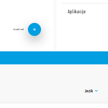
Tip 39.91 MasterTIMER je t
za časovno varčne rešitve v
Aplikacije
Lastnosti:
Nastavitev timerja pre
dostopen po montaži
Izvedi več
Start terminal
DIP stikalo za izbiro 4 č
Skupna povezava je mo
(terminali A1, A2 in 15+)
Certifikat UL (določene 
Potisne sponke
Jezik