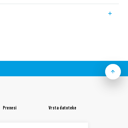
anek vmesni modul širok 6,2 mm, idealen
 panelih.
ko zgoraj nameščenega vrtljivega gumba;
asovnih lestvic in 8 funkcij
žna z dodatkom povezave “jumer link”
kombinacije relejev in vtičnic)
Prenesi
Vrsta datoteke