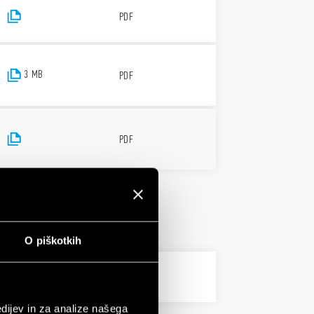
PDF
3 MB
PDF
PDF
O piškotkih
PDF
dijev in za analize našega