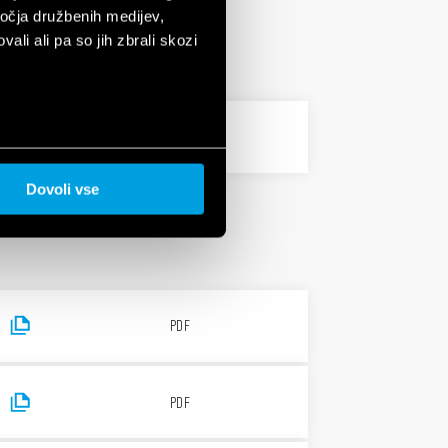
ročja družbenih medijev,
ali ali pa so jih zbrali skozi
5 MB
PDF
Dovoli vse
PDF
PDF