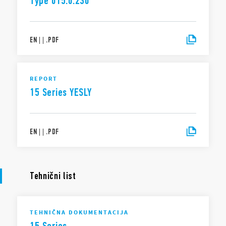
Type 015.0.230
OBVESTILO O ZASEBNOSTI V SKLADU Z AKTOM O PODATKIH (Uredba
EU 2023/2854)
Družba Finder S.p.A. sole proprietorship zagotavlja največjo raven
preglednosti glede podatkov, ki jih ustvarijo vaše povezane pametne
EN
|
|
.
PDF
naprave. Če želite izvedeti več o svojih pravicah, o tem, kako se ti podatki
ustvarjajo, kdo ima dostop do njih in kako jih lahko upravljate, preberite
naše Obvestilo o zasebnosti v skladu z Aktom o podatkih s klikom
tukaj
.
REPORT
15 Series YESLY
EN
|
|
.
PDF
Tehnični list
TEHNIČNA DOKUMENTACIJA