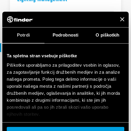
EN
|
5 MB
|
.
PDF
Potrdi
Podrobnosti
O piškotkih
Vodnik za izbiro
Ta spletna stran vsebuje piškotke
Piškotke uporabljamo za prilagoditev vsebin in oglasov,
VODNIK ZA IZBIRO
za zagotavljanje funkcij družbenih medijev in za analize
Selection Guide - Smart Home
našega prometa. Poleg tega delimo informacije o vaši
uporabi našega mesta z našimi partnerji s področja
družbenih medijev, oglaševanja in analitike, ki jih morda
EN
|
6 MB
|
.
PDF
kombinirajo z drugimi informacijami, ki ste jim jih
posredovali ali pa so jih zbrali skozi vašo uporabo
njihovih storitev.
VODNIK ZA IZBIRO
Cookie policy.
Selection Guide - Dimmers