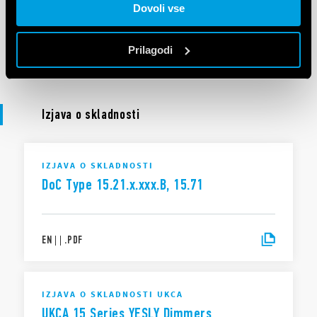
Dovoli vse
Prilagodi
EN
|
|
.
PDF
Izjava o skladnosti
IZJAVA O SKLADNOSTI
DoC Type 15.21.x.xxx.B, 15.71
EN
|
|
.
PDF
IZJAVA O SKLADNOSTI UKCA
UKCA 15 Series YESLY Dimmers