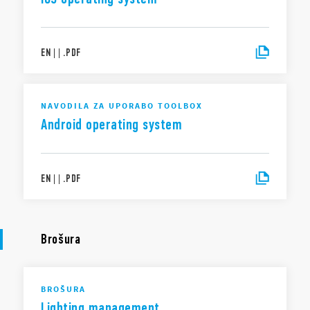
EN
|
|
.
PDF
NAVODILA ZA UPORABO TOOLBOX
Android operating system
EN
|
|
.
PDF
Brošura
BROŠURA
Lighting management