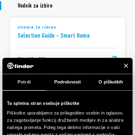
Vodnik za izbiro
VODNIK ZA IZBIRO
Selection Guide - Smart Home
EN
|
6 MB
|
.
PDF
Potrdi
Podrobnosti
O piškotkih
VODNIK ZA IZBIRO
Selection Guide - Dimmers
Ta spletna stran vsebuje piškotke
Piškotke uporabljamo za prilagoditev vsebin in oglasov,
EN
|
|
.
PDF
za zagotavljanje funkcij družbenih medijev in za analize
našega prometa. Poleg tega delimo informacije o vaši
uporabi našega mesta z našimi partnerji s področja