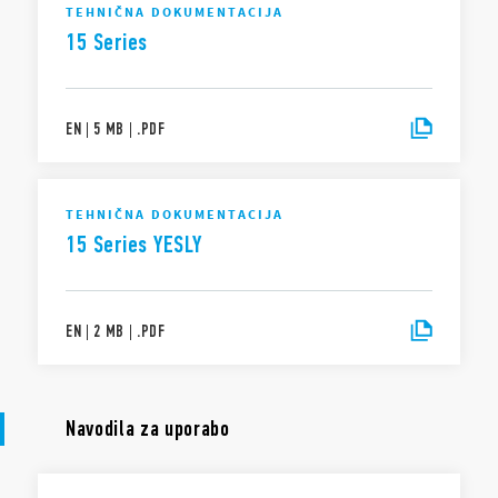
TEHNIČNA DOKUMENTACIJA
naprave. Če želite izvedeti več o svojih pravicah, o tem, kako se ti podatki
ustvarjajo, kdo ima dostop do njih in kako jih lahko upravljate, preberite
15 Series
naše Obvestilo o zasebnosti v skladu z Aktom o podatkih s klikom
tukaj
.
EN
|
5 MB
|
.
PDF
TEHNIČNA DOKUMENTACIJA
15 Series YESLY
EN
|
2 MB
|
.
PDF
Navodila za uporabo