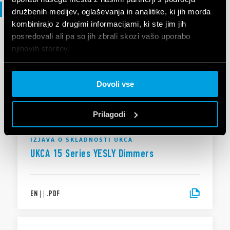
Izjava o skladnosti
družbenih medijev, oglaševanja in analitike, ki jih morda
kombinirajo z drugimi informacijami, ki ste jim jih
posredovali ali pa so jih zbrali skozi vašo uporabo
IZJAVA O SKLADNOSTI
njihovih storitev.
DoC Type 15.21.x.xxx.B, 15.71
Cookie policy.
Dovoli vse
EN
|
|
.
PDF
Prilagodi
IZJAVA O SKLADNOSTI UKCA
UKCA 15 Series YESLY Dimmers
EN
|
|
.
PDF