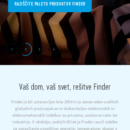
RAZIŠČITE PALETO PRODUKTOV FINDER
1
2
3
4
Vaš dom, vaš svet, rešitve Finder
Finder je bil ustanovljen leta 1954 in je danes eden vodilnih
globalnih proizvajalcev in dobaviteljev elektronskih in
elektromehanskih izdelkov za privatno, poslovno rabo ter
industrijo. V obdobju zadnjih 60 let je Finder razvil izdelke
za upravljanje osvetlitve, energije, temperature, skupaj s