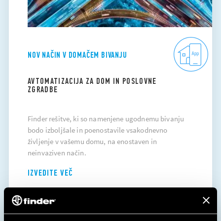
NOV NAČIN V DOMAČEM BIVANJU
AVTOMATIZACIJA ZA DOM IN POSLOVNE
ZGRADBE
Finder rešitve, ki so namenjene ugodnemu bivanju
bodo izboljšale in poenostavile vsakodnevno
življenje v vašemu domu, na enostaven in
neinvaziven način.
IZVEDITE VEČ