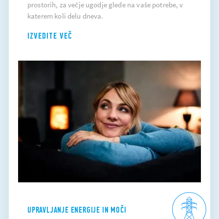
prostorih, za večje ugodje glede na vaše potrebe, v
katerem koli delu dneva.
IZVEDITE VEČ
UPRAVLJANJE ENERGIJE IN MOČI