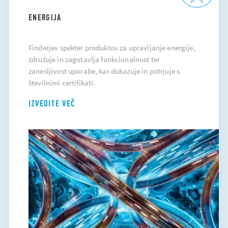
ENERGIJA
Finderjev spekter produktov za upravljanje energije,
združuje in zagotavlja funkcionalnost ter
zanesljivost uporabe, kar dokazuje in potrjuje s
številnimi certifikati.
IZVEDITE VEČ