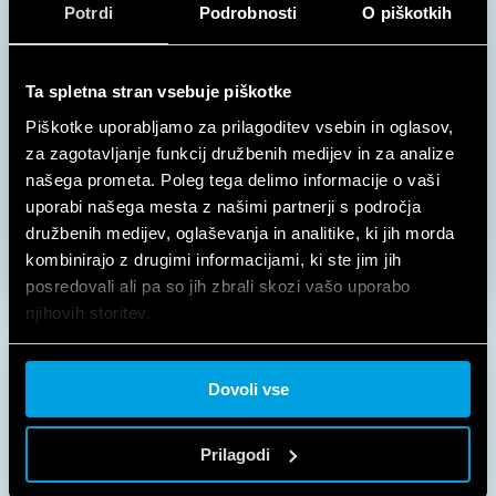
Potrdi
Podrobnosti
O piškotkih
Ta spletna stran vsebuje piškotke
Piškotke uporabljamo za prilagoditev vsebin in oglasov,
za zagotavljanje funkcij družbenih medijev in za analize
našega prometa. Poleg tega delimo informacije o vaši
uporabi našega mesta z našimi partnerji s področja
družbenih medijev, oglaševanja in analitike, ki jih morda
kombinirajo z drugimi informacijami, ki ste jim jih
posredovali ali pa so jih zbrali skozi vašo uporabo
njihovih storitev.
Cookie policy.
Dovoli vse
FINDER PRIMERI DOBRE
PRAKSE
Prilagodi