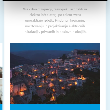
Vsak dan dizajnerji, razvojniki, arhitekti in
elektro inštalaterji po celem svetu
uporabljajo izdelke Finder pri kreiranju,
načrtovanju in projektiranju električnih
inštalacij v privatnih in poslovnih okoljih.