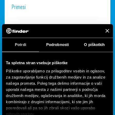
Prenesi
Potrdi
Podrobnosti
O piškotkih
Ta spletna stran vsebuje piškotke
Piškotke uporabljamo za prilagoditev vsebin in oglasov,
za zagotavljanje funkcij družbenih medijev in za analize
NE MORETE NAJTI KAR IŠČETE?
našega prometa. Poleg tega delimo informacije o vaši
uporabi našega mesta z našimi partnerji s področja
družbenih medijev, oglaševanja in analitike, ki jih morda
KONTAKTI
kombinirajo z drugimi informacijami, ki ste jim jih
posredovali ali pa so jih zbrali skozi vašo uporabo
njihovih storitev.