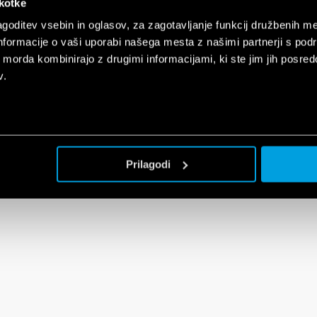
škotke
goditev vsebin in oglasov, za zagotavljanje funkcij družbenih me
nformacije o vaši uporabi našega mesta z našimi partnerji s pod
ih morda kombinirajo z drugimi informacijami, ki ste jim jih posredov
v.
Prilagodi