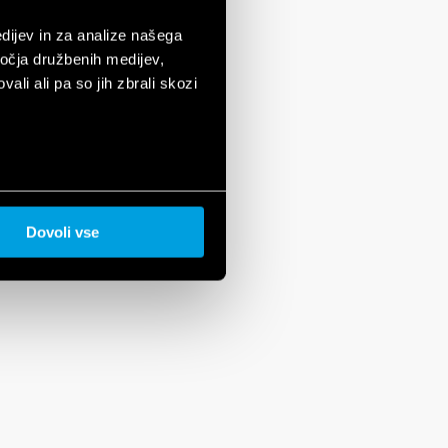
dijev in za analize našega
ročja družbenih medijev,
ali ali pa so jih zbrali skozi
Dovoli vse