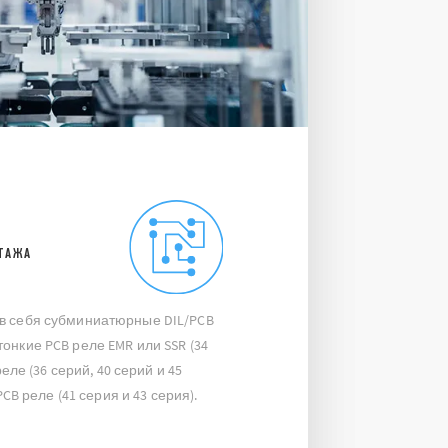
ТАЖА
т в себя субминиатюрные DIL/PCB
 тонкие PCB реле EMR или SSR (34
ле (36 серий, 40 серий и 45
B реле (41 серия и 43 серия).