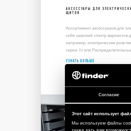
АКСЕССУАРЫ ДЛЯ ЭЛЕКТРИЧЕСК
ЩИТОВ
Ассортимент аксессуаров для эл
себя широкий спектр вариантов д
например, электрические розетки
серии 7U или Распределительные
УЗНАТЬ БОЛЬШЕ
Согласие
Этот сайт использует фай
Мы используем файлы cooki
также дать вам возможнос