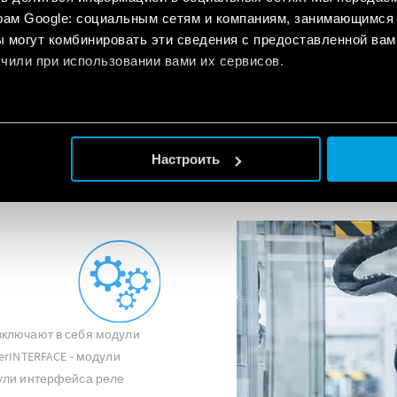
рам Google: социальным сетям и компаниям, занимающимся 
реле идеально подходит д
 могут комбинировать эти сведения с предоставленной вам
в промышленной автоматиз
чили при использовании вами их сервисов.
зданий. Программируются 
(Ladder), так и на инновац
исходным кодом (IDE / ARDU
УЗНАТЬ БОЛЬШЕ
Настроить
включают в себя модули
erINTERFACE - модули
дули интерфейса реле