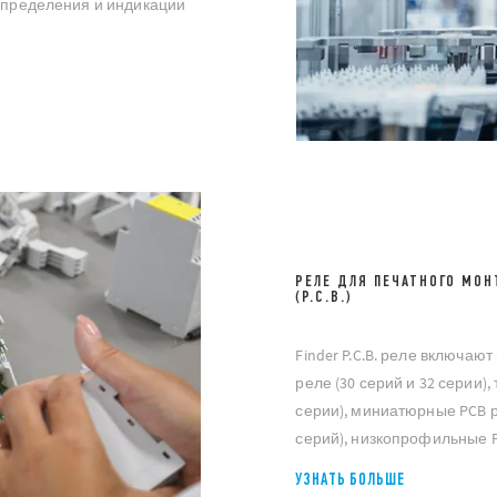
еопределения и индикации
РЕЛЕ ДЛЯ ПЕЧАТНОГО МОН
(P.C.B.)
Finder P.C.B. реле включаю
реле (30 серий и 32 серии),
серии), миниатюрные PCB ре
серий), низкопрофильные PC
УЗНАТЬ БОЛЬШЕ