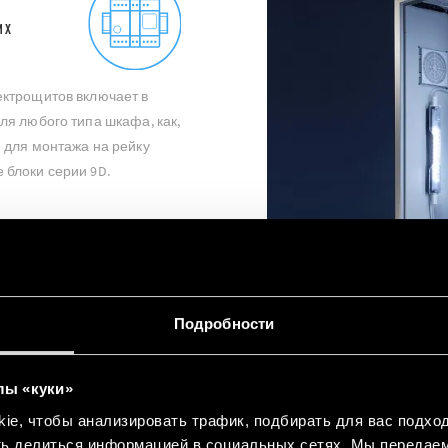
ИХ
ектрощитов включает в
ля любого типа шкафа, как,
 для монтажа на рейку
 блоки серии 9D.
Подробности
ПРОГРАММИРУЕМЫЕ ЛОГИЧ
лы «куки»
РЕЛЕ
e, чтобы анализировать трафик, подбирать для вас подход
ть делиться информацией в социальных сетях. Мы передае
Простая и полная линейка