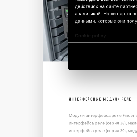
действиях на сайте партне
аналитикой. Наши партнеры
данными, которые они полу
Cookie policy.
ИНТЕРФЕЙСНЫЕ МОДУЛИ РЕЛЕ
Модули интерфейса реле Finder 
интерфейса реле (серия 38), Mast
интерфейса реле (серия 39), мо