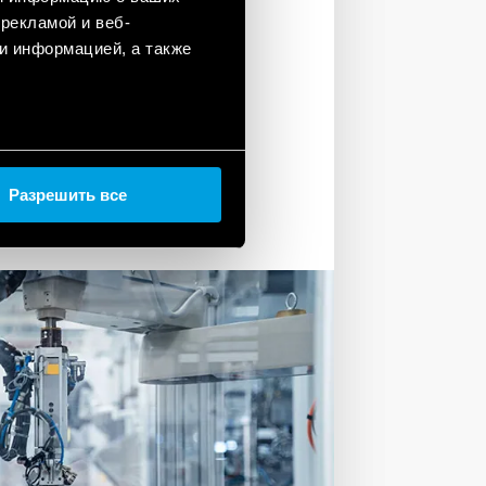
рекламой и веб-
ля создания простых приложений
и информацией, а также
ации, OEM и автоматизации
как на традиционном языке
ионном языке с открытым
INO).
Разрешить все