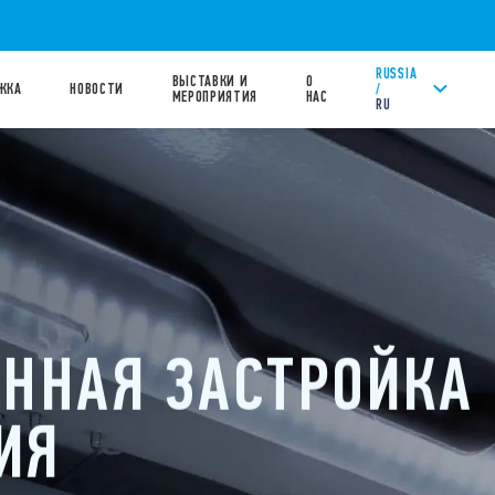
RUSSIA
ВЫСТАВКИ И
О
/
ЖКА
НОВОСТИ
МЕРОПРИЯТИЯ
НАС
RU
ННАЯ ЗАСТРОЙКА
ИЯ