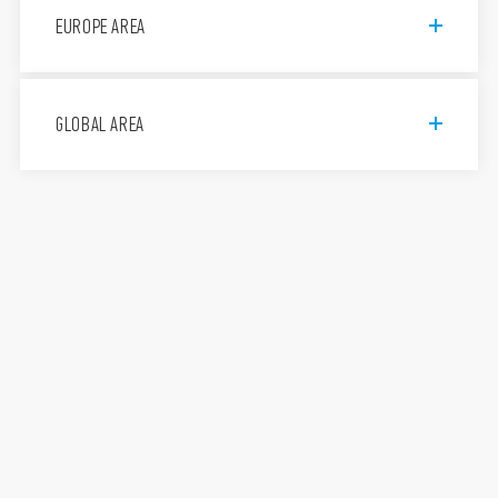
EUROPE AREA
Finder S.p.A. con unico socio
GLOBAL AREA
Via Drubiaglio, 14, 10040 Almese
TO, Italy
011 9346 211
Assistenza tecnica 800-012613
FINDER, d.o.o.
Peske 17, 1236 Trzin, Slovenija
+386 (0)1 561 59 81
FINDER FRANCE Sarl
306 avenue d’Italie, ZI du Pré de la
Garde, 73300 Saint Jean de
Maurienne