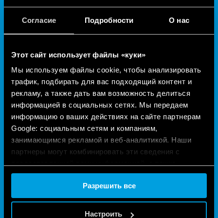
ЦЕНТРАЛЬНЫЙ СКЛАД ООО "ФИНДЕР": Г. МОСКВА,
Согласие
Подробности
О нас
ПЕРЕВЕДЕНОВСКИЙ ПЕР., Д. 17; ТЕЛ. +7(915)483-28-
99
Этот сайт использует файлы «куки»
Мы используем файлы cookie, чтобы анализировать
РЕГИОНАЛЬНЫЙ ПРЕДСТАВИТЕЛЬ ООО "ФИНДЕР" В
трафик, подбирать для вас подходящий контент и
ЦЕНТРАЛЬНОМ ФО, Г. МОСКВА: ЗАРЕЦКИЙ АЛЕКСЕЙ
рекламу, а также дать вам возможность делиться
ВЛАДИМИРОВИЧ, ТЕЛ. +7(985)420-12-85
информацией в социальных сетях. Мы передаем
информацию о ваших действиях на сайте партнерам
Google: социальным сетям и компаниям,
занимающимся рекламой и веб-аналитикой. Наши
ОФИС И СКЛАД ООО "ФИНДЕР" В УРАЛЬСКОМ ФО: Г.
партнеры могут комбинировать эти сведения с
ЕКАТЕРИНБУРГ, УЛ.СОВХОЗНАЯ, 20А.; ТЕЛ.
предоставленной вами информацией, а также
+7(912)680-89-98
данными, которые они получили при использовании
Разрешить все
вами их сервисов.
Cookie policy.
РЕГИОНАЛЬНЫЙ ПРЕДСТАВИТЕЛЬ ООО «ФИНДЕР» В
Настроить