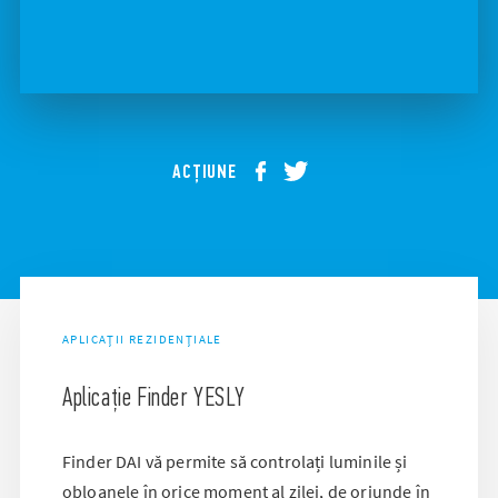
ACȚIUNE
APLICAȚII REZIDENȚIALE
Aplicație Finder YESLY
Finder DAI vă permite să controlați luminile și
obloanele în orice moment al zilei, de oriunde în