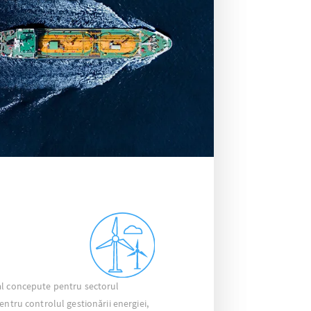
al concepute pentru sectorul
entru controlul gestionării energiei,