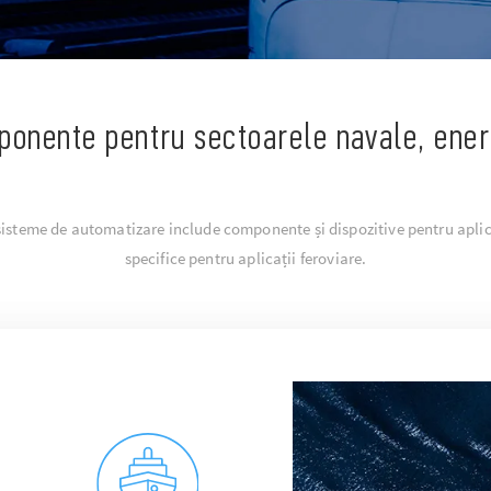
ponente pentru sectoarele navale, ener
sisteme de automatizare include componente și dispozitive pentru aplica
specifice pentru aplicații feroviare.