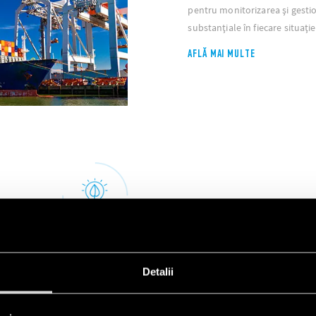
pentru monitorizarea și gestio
substanțiale în fiecare situație
AFLĂ MAI MULTE
ectorul feroviar sunt supuse
nt concepute pentru a rezista
Detalii
ura performanțe maxime la