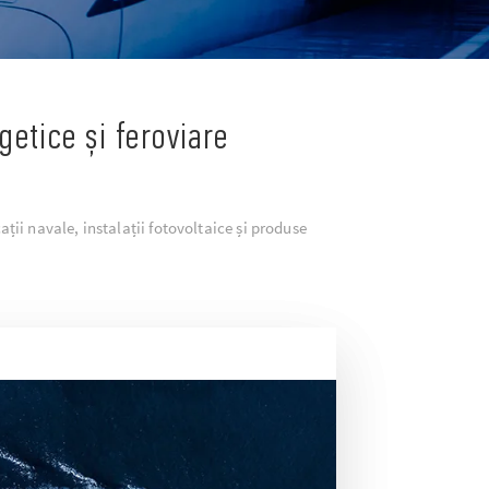
getice și feroviare
ții navale, instalații fotovoltaice și produse