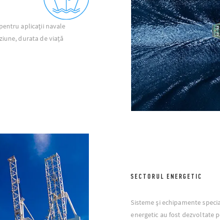
pentru aplicații navale
ziune, durata de viață
SECTORUL ENERGETIC
Sisteme și echipamente speci
energetic au fost dezvoltate p