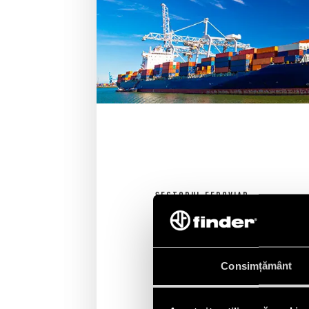
SECTORUL FEROVIAR
Produsele și echipamentele pentru s
unor standarde tehnice stricte și su
Consimțământ
la șocuri și vibrații și pentru a asig
temperaturi ridicate.