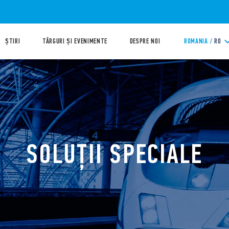
ȘTIRI
TÂRGURI ȘI EVENIMENTE
DESPRE NOI
ROMANIA /
RO
SOLUȚII SPECIALE