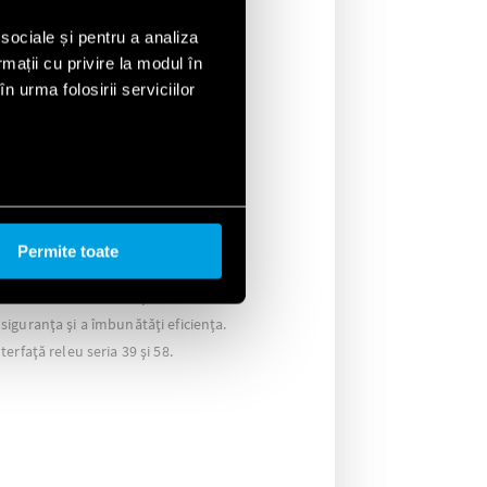
 sociale și pentru a analiza
rmații cu privire la modul în
n urma folosirii serviciilor
Permite toate
lizării în atmosfere explozive sunt
iguranța și a îmbunătăți eficiența.
erfață releu seria 39 și 58.