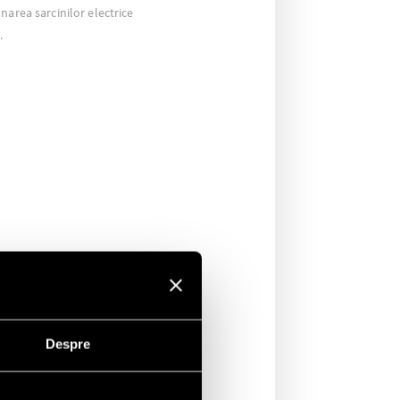
narea sarcinilor electrice
.
Despre