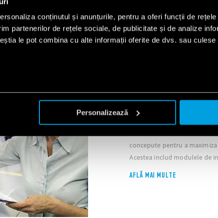
uri
rsonaliza conținutul și anunțurile, pentru a oferi funcții de rețele
im partenerilor de rețele sociale, de publicitate și de analize info
ceștia le pot combina cu alte informații oferite de dvs. sau culese î
ATMOSFERE EXPLOZIVE
Personalizează
Produsele Finder destinate uti
concepute pentru a maximiza s
Acestea includ modulele de int
AFLĂ MAI MULTE