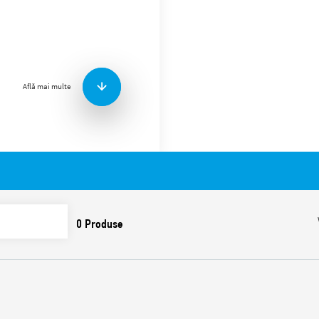
Soclu Tipul 94.13 pentru cir
Tipul: 55.33.
Accesorii:
Clema de reținere meta
(livrată cu soclul – co
Află mai multe
Caracteristici:
Valori nominale 10 A – 
Rigiditate dielectrică 2 
Temperatura ambiantă 