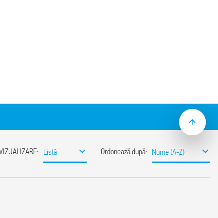
cuite imprimate, pentru utilizare cu relee
lică
d împachetare SMA) 094.51
250 V
kV C.A.
°C –40 … + 70