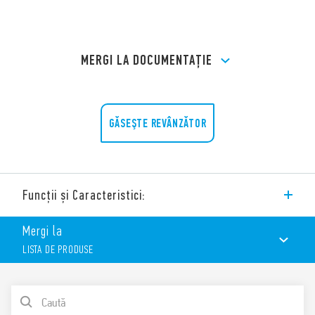
MERGI LA DOCUMENTAȚIE
GĂSEŞTE REVÂNZĂTOR
Funcții și Caracteristici:
Soclu Tipul 94.12 pentru circuite imprimate, pentru utilizare cu
Mergi la
relee Tipul: 55.33.
LISTA DE PRODUSE
Caracteristici:
Valori nominale 10 A – 250 V
Rigiditate dielectrică 2 kV C.A.
LISTA DE PRODUSE
Temperatura ambiantă °C –40 … + 70