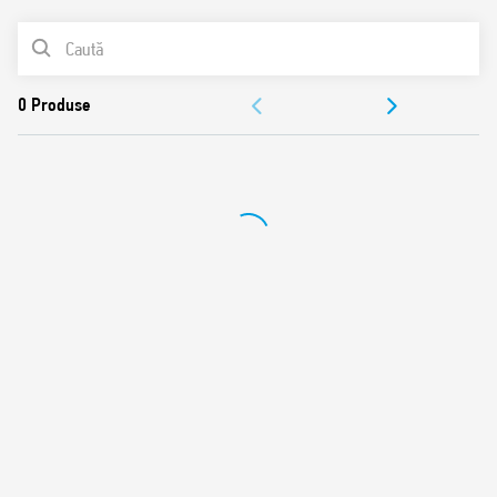
AI: Întârziere la anclanşare
LISTA DE PRODUSE
DI: Interval
SW: Intermitenţă simetrică (început ON)
DOCUMENTAȚIE
GI: Impuls întârziat
APROBĂRI