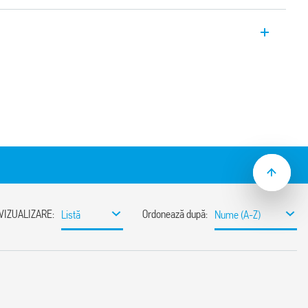
ială în comutaţie monofazată, cu
unea de intrare, Tipul 78.Y1.1.230.2412,
iune de ieşire reglabilă între 24-28 V, două
factorului de putere (active PFC).
 92%)
 „aşteptare” (stand-by)
ă
(auto-recuperare) funcţionare
re automată
ă la 30%
30% timp de 3 s (conform tipului)
: Varistor
/EN 62368-1, UL 61010
tru creşterea curentului de sarcină (cu
anţă
 (EN 60715)