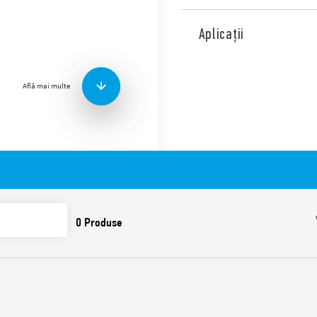
Sursă de alimentare industr
domeniu extins pentru tensi
Aplicații
ieşire 24 V C.C., 240 W, tens
trepte şi corectare activă a 
Caracteristici tehnice:
Află mai multe
• Eficienţă ridicată (până la
• Consum redus de putere în
• Active PFC
• Tensiune de ieşire reglabil
• Protecţie la scurtcircuit: 
„intermitentă”
• Protecţie termică cu opri
• Curent maxim de vârf pân
• Impuls de curent până la 
• Protecţie la supratensiune
• Respectă standardele IEC
• Funcţionare în paralel pen
diodă externa) sau redund
• Montare pe şină de 35 mm