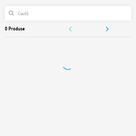
Distanță contacte ≥ 3.6 mm (conform VDE 0126-1-1, EN
LISTA DE PRODUSE
62109-1, EN 62109-2)
Bobine de curent continuu, cu putere de reținere de 700
DOCUMENTAȚIE
mW
Izolație întărită între bobină și contacte
APROBĂRI
Potrivit pentru utilizare la temperaturi ambientale de
până la 85 °C
Conform cu EN 60335-1 rezistență la căldură și foc (GWIT
775 ° C și GWFI 850 ° C)
Contacte fără cadmiu