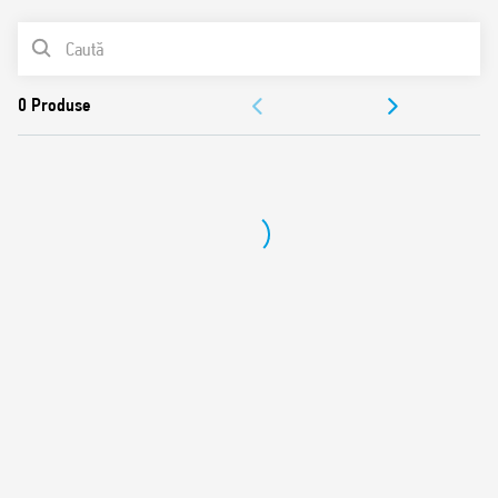
Certificat UL (combinaţie releu/soclu)
LISTA DE PRODUSE
Materialul de contact poate fi ales
Buton de test blocabil şi indicator mecanic (versiunea
DOCUMENTAȚIE
preferată)
Socluri din Seria 90
APROBĂRI
Module de protecţie
Module de temporizare din Seria 86
Brevet european