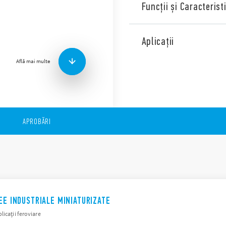
Funcții și Caracteristi
Seria 46 este o gamă de rele
următoarele caracteristici (î
Aplicații
Bobine în C.C., 500 mW 
Află mai multe
Montare în soclu sau co
conectorilor Faston
Disponibil cu buton de t
Izolație de 8 mm, 6 kV (1
Accesorii: Seria 99 – Tipul 8
APROBĂRI
EE INDUSTRIALE MINIATURIZATE
licații feroviare