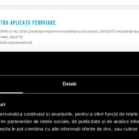
TRU APLICAȚII FEROVIARE
5-2 + A1: 2016 (protecție împotriva incendiilor și a fumului), EN 61373 (rezistență la șocu
itate, clasa TX)
mă de operare extinsă
Detalii
SERII CONEXE
uri
rsonaliza conținutul și anunțurile, pentru a oferi funcții de rețele
PRODUSE
im partenerilor de rețele sociale, de publicitate și de analize info
ceștia le pot combina cu alte informații oferite de dvs. sau culese î