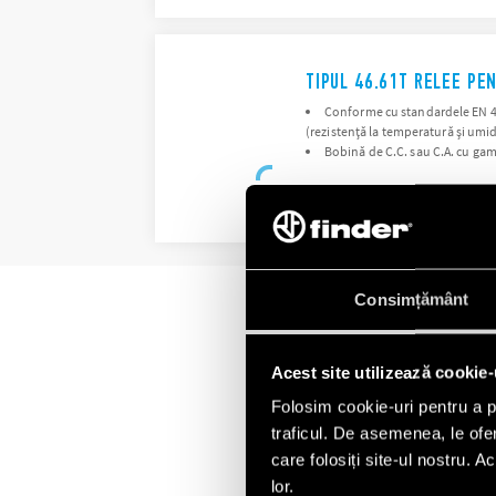
TIPUL 46.61T RELEE PEN
Conforme cu standardele EN 4554
(rezistență la temperatură și umid
Bobină de C.C. sau C.A. cu ga
DETALII
Consimțământ
Acest site utilizează cookie-
Folosim cookie-uri pentru a pe
traficul. De asemenea, le ofer
care folosiți site-ul nostru. A
lor.