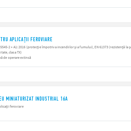
TRU APLICAȚII FEROVIARE
5-2 + A1: 2016 (protecție împotriva incendiilor și a fumului), EN 61373 (rezistență la șocu
itate, clasa TX)
mă de operare extinsă
EU MINIATURIZAT INDUSTRIAL 16A
licații feroviare