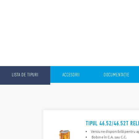
LISTA DE TIPURI
ACCESORII
DOCUMENTAȚIE
TIPUL 46.52/46.52T REL
Versiune disponibilă pentru ap
Bobine în C.A. sau C.C.