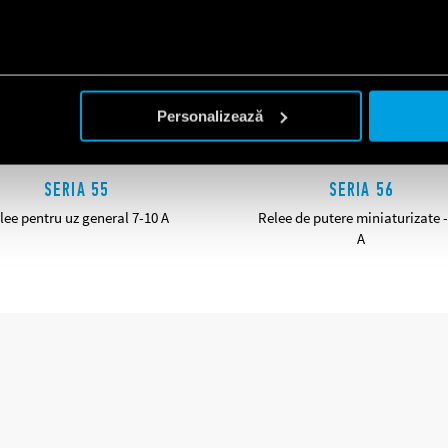
Personalizează
SERIA 55
SERIA 56
lee pentru uz general 7-10 A
Relee de putere miniaturizate -
A
DETALII
DETALII