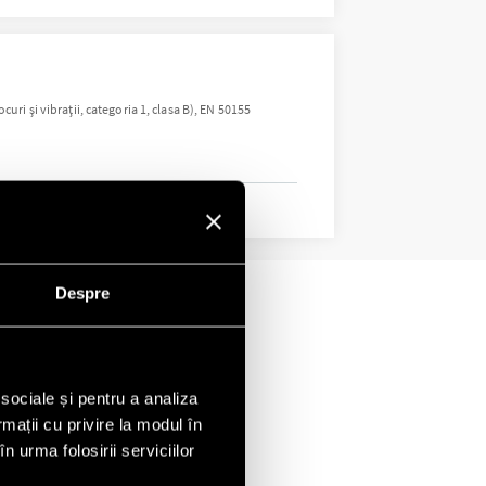
ri și vibrații, categoria 1, clasa B), EN 50155
Despre
 sociale și pentru a analiza
rmații cu privire la modul în
n urma folosirii serviciilor