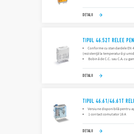
DETALII
TIPUL 46.52T RELEE PEN
Conforme cu standardele EN 4554
(rezistență la temperatură și umid
Bobină de C.C. sau C.A. cu ga
DETALII
TIPUL 46.61/46.61T REL
Versiune disponibilă pentru ap
1 contact comutator 16 A
DETALII