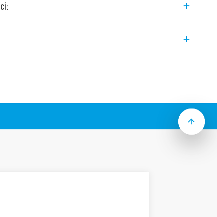
ci:
e de putere industriale care includ
n funcție de tip):
sau bobine C.A., 1.2 VA
nexiune directă prin intermediul
est, indicator mecanic și indicator LED
,2 / 50 μs), între bobină și contacte
6.30