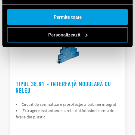
Cookie policy.
DETALII
Permite toate
Personalizează
TIPUL 38.81 - INTERFAȚĂ MODULARĂ CU
RELEU
Circuit de semnalizare și protecție a bobinei integrat
Extragere instantanee a releului folosind clema de
fixare din plastic