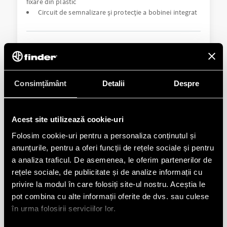
fixare din plastic
Circuit de semnalizare și protecție a bobinei integrat
DETALII
Consimțământ
Detalii
Despre
Acest site utilizează cookie-uri
Folosim cookie-uri pentru a personaliza conținutul și
anunțurile, pentru a oferi funcții de rețele sociale și pentru
a analiza traficul. De asemenea, le oferim partenerilor de
TIPUL 38.62 - INTERFEȚE MODULARE CU
RELEE ELECTROMECANICE
rețele sociale, de publicitate și de analize informații cu
privire la modul în care folosiți site-ul nostru. Aceștia le
pot combina cu alte informații oferite de dvs. sau culese
Versiuni cu bobină sensibilă în C.C. sau bobină C.A. /
C.C.
în urma folosirii serviciilor lor.
Circuit de semnalizare și protecție a bobinei integrat