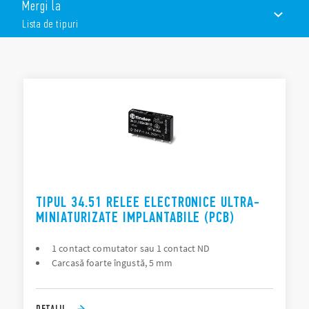
Mergi la
5 mm lățime
6kV (1,2 / 50 μs) izolație între bobină și contacte
Lista de tipuri
Releele din seria 34 (SSR) au următoarele caracteristici (în
funcție de tip):
LISTA DE TIPURI
Circuite de intrare sensibile în C.C.
5 mm lățime
DOCUMENTAȚIE
Funcționare silențioasă, comutare rapidă, durata de viață
electrică ridicată
APROBĂRI
TIPUL 34.51 RELEE ELECTRONICE ULTRA-
MINIATURIZATE IMPLANTABILE (PCB)
1 contact comutator sau 1 contact ND
Carcasă foarte îngustă, 5 mm
DETALII