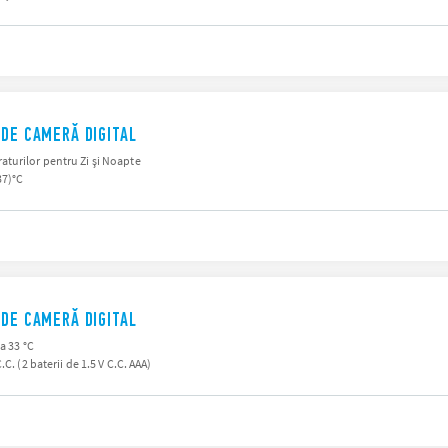
 DE CAMERĂ DIGITAL
turilor pentru Zi şi Noapte
37)°C
 DE CAMERĂ DIGITAL
a 33 °C
C. (2 baterii de 1.5 V C.C. AAA)