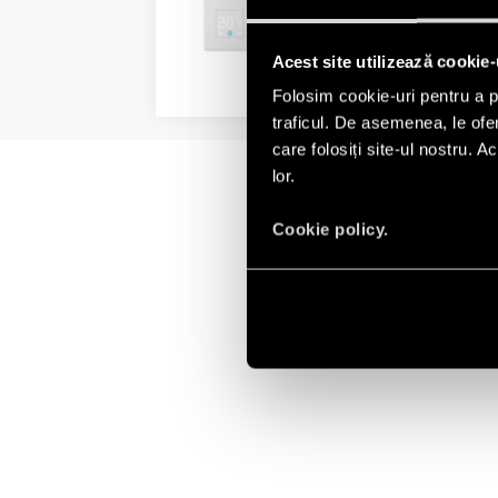
Termostat si ramă de aparataj
1 CO contact comutator 5A/250
Acest site utilizează cookie-
DETALII
Folosim cookie-uri pentru a pe
traficul. De asemenea, le ofer
care folosiți site-ul nostru. A
lor.
Cookie policy.