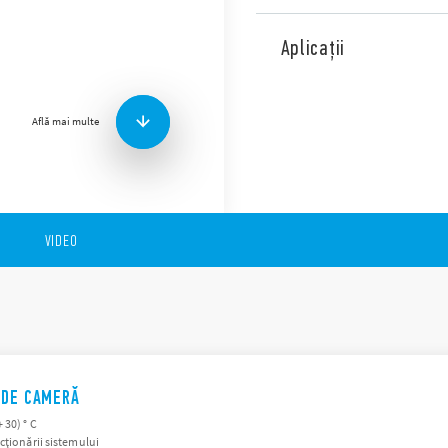
Seria 1T este gama de term
BLISS T se încadrează în ace
Aplicații
care excelează prin interfața
tastelor tactile capacitive.
Alte caracteristici ale termos
Află mai multe
Interfață simplă și intui
Tastele tactile
2 temperaturi selectabil
Alimentare: 2 x 1.5 V bat
Montare pe perete sau 
VIDEO
 DE CAMERĂ
 30) ° C
cționării sistemului