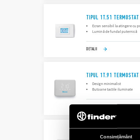
TIPUL 1T.51 TERMOSTAT 
Ecran sensibil la atingere cu 
Lumină de fundal puternică
DETALII
TIPUL 1T.91 TERMOSTAT 
Design minimalist
Butoane tactile iluminate
DETALII
TIPUL 1T.T1 - TERMOST
Consimțământ