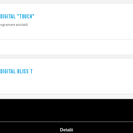
DIGITAL "TOUCH"
programare asistată
DIGITAL BLISS T
AT CU MONTAJ ÎNCASTRAT ÎN DOZE DE PERETE
Detalii