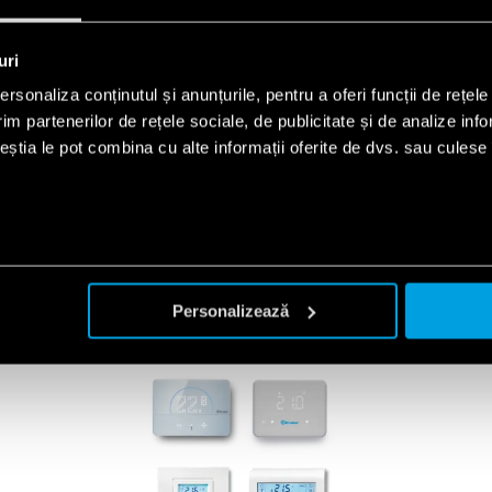
 cu aspect elegant/modern
 V C.A.
uri
rsonaliza conținutul și anunțurile, pentru a oferi funcții de rețele
im partenerilor de rețele sociale, de publicitate și de analize info
ceștia le pot combina cu alte informații oferite de dvs. sau culese î
SERII CONEXE
PRODUSE
Personalizează