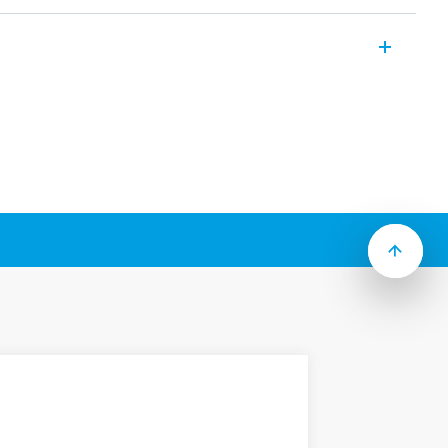
ostate de cameră.
astă gamă și este un dispozitiv cu baterie
 sa simplă și intuitivă prin intermediul
tatelor 1T (în funcție de tip):
tivă
e (zi / noapte)
erii AA
montare într-o doză cu 3 module