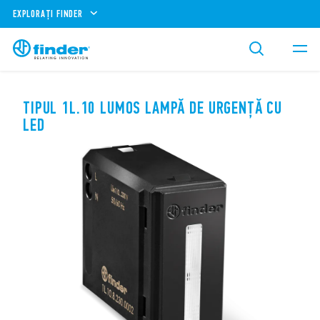
EXPLORAȚI FINDER
TIPUL 1L.10 LUMOS LAMPĂ DE URGENȚĂ CU
LED