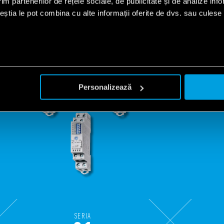
im partenerilor de rețele sociale, de publicitate și de analize info
ceștia le pot combina cu alte informații oferite de dvs. sau culese î
Personalizează
SERIA