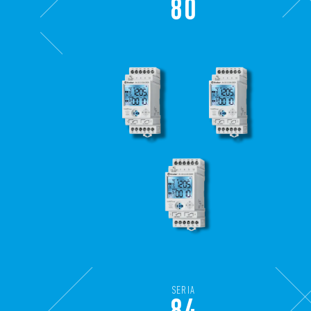
80
SERIA
84