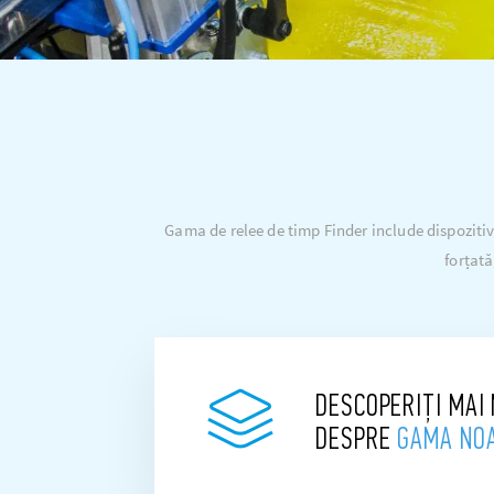
Gama de relee de timp Finder include dispozitive 
forțată
DESCOPERIȚI MAI
DESPRE
GAMA NO