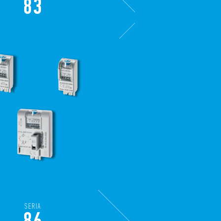
83
SERIA
86