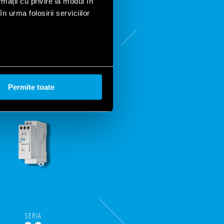
rmații cu privire la modul în
n urma folosirii serviciilor
Permite toate
SERIA