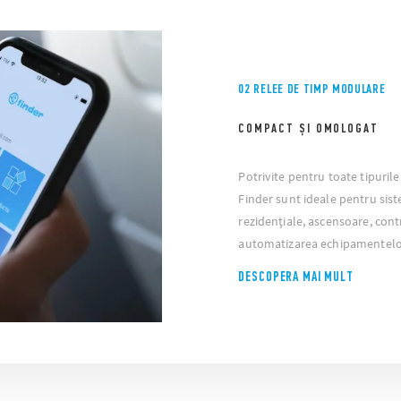
02 RELEE DE TIMP MODULARE
COMPACT ȘI OMOLOGAT
Potrivite pentru toate tipuril
Finder sunt ideale pentru sis
rezidențiale, ascensoare, cont
automatizarea echipamentelor 
DESCOPERA MAI MULT