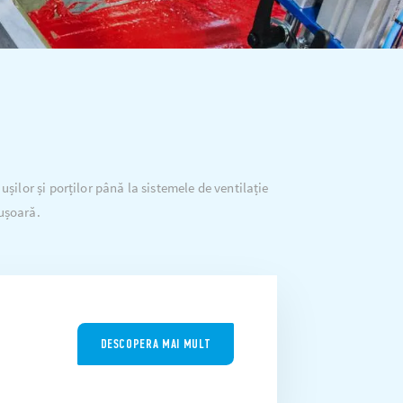
ușilor și porților până la sistemele de ventilație
 ușoară.
DESCOPERA MAI MULT