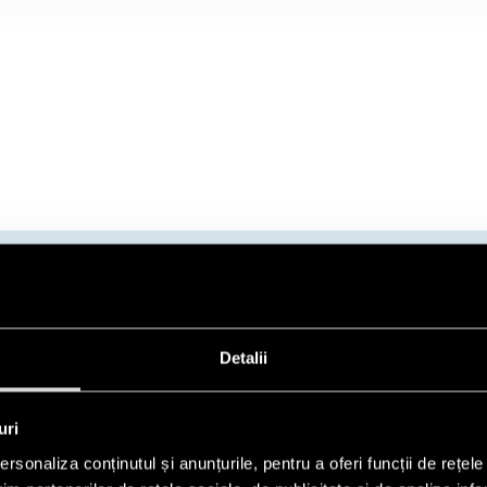
Detalii
RELEE DE TIMP FINDER
uri
rsonaliza conținutul și anunțurile, pentru a oferi funcții de rețele
Gama de relee de timp include următoarele serii: