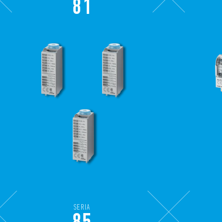
81
SERIA
85