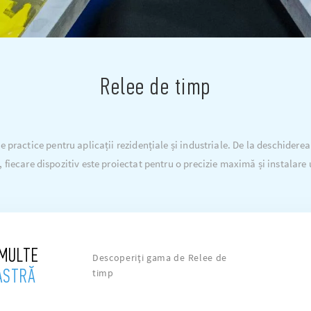
Relee de timp
practice pentru aplicații rezidențiale și industriale. De la deschiderea 
, fiecare dispozitiv este proiectat pentru o precizie maximă și instalare
 MULTE
Descoperiți gama de Relee de
ASTRĂ
timp