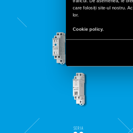
traficul. De asemenea, le ofer
care folosiți site-ul nostru. A
lor.
Cookie policy.
SERIA