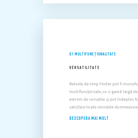
01 MULTIFUNCȚIONALITATE
VERSATILITATE
Releele de timp Finder pot fi monof
multifuncționale, cu o gamă largă de 
extrem de versatile și pot îndeplini fu
satisface toate cerințele dumneavoas
DESCOPERA MAI MULT