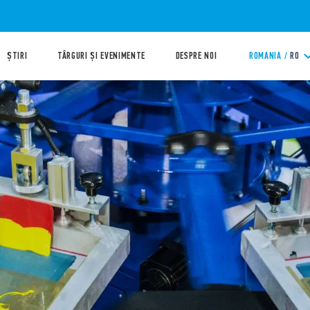
ȘTIRI
TÂRGURI ȘI EVENIMENTE
DESPRE NOI
ROMANIA /
RO