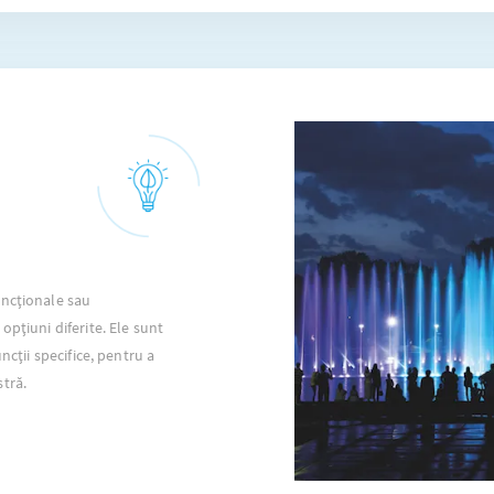
uncționale sau
opțiuni diferite. Ele sunt
ncții specifice, pentru a
tră.