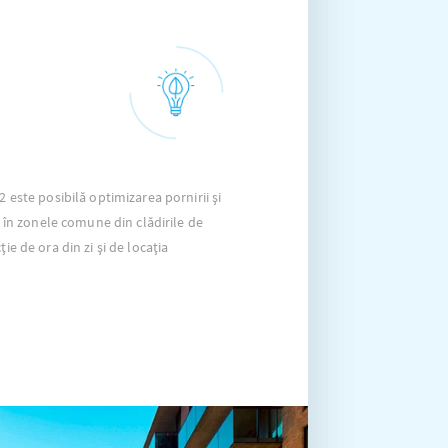
2 este posibilă optimizarea pornirii și
și în zonele comune din clădirile de
ie de ora din zi și de locația