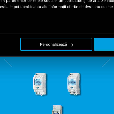
im partenerilor de rețele sociale, de publicitate și de analize info
l programabil pentru f
ceștia le pot combina cu alte informații oferite de dvs. sau culese î
aplicație
i programabile Finder include trei tipuri de ceasuri, în funcție de
Personalizează