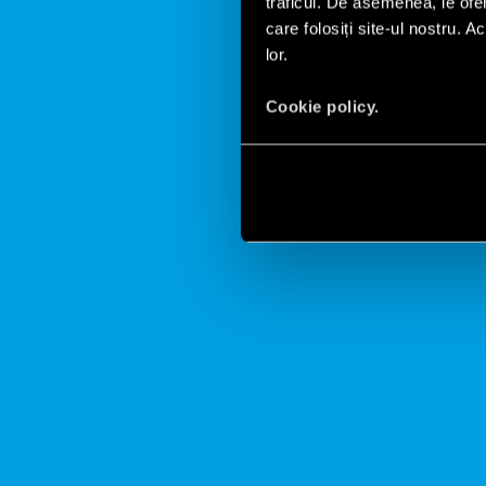
traficul. De asemenea, le ofer
Ceasu
care folosiți site-ul nostru. A
lor.
Cookie policy.
Gama largă de ceasur