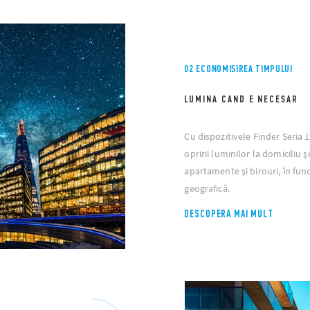
02 ECONOMISIREA TIMPULUI
LUMINA CAND E NECESAR
Cu dispozitivele Finder Seria 1
opririi luminilor la domiciliu 
apartamente și birouri, în funcț
geografică.
DESCOPERA MAI MULT