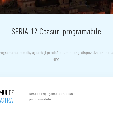
SERIA 12 Ceasuri programabile
ogramarea rapidă, ușoară și precisă a luminilor și dispozitivelor, inc
NFC.
 MULTE
Descoperiți gama de Ceasuri
ASTRĂ
programabile