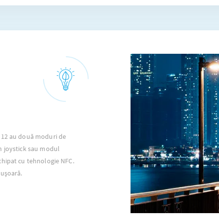
A 12 au două moduri de
n joystick sau modul
chipat cu tehnologie NFC.
 ușoară.