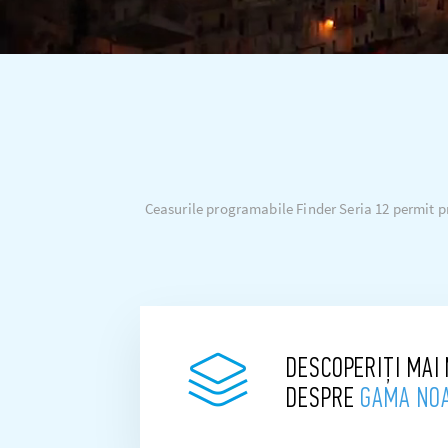
Ceasurile programabile Finder Seria 12 permit pr
DESCOPERIȚI MAI
DESPRE
GAMA NO