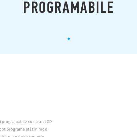
PROGRAMABILE
ri programabile cu ecran LCD
 pot programa atât în mod
stick-ul analogic sau prin