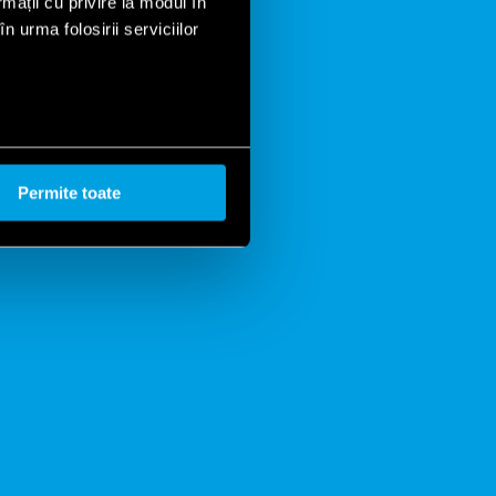
rmații cu privire la modul în
iecare
n urma folosirii serviciilor
 cerințele specifice.
Permite toate