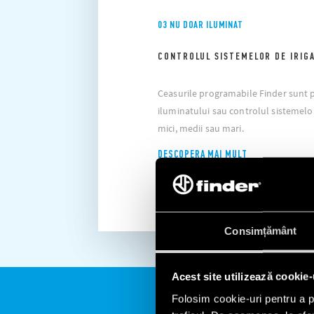
03 NU DOAR ILUMINAT
CONTROLUL SISTEMELOR DE IRIG
Ceasurile programabile Finder sunt 
iluminatului sau controlul sistemelor 
mici, medii sau mari.
DESCOPERA MAI MULT
Consimțământ
Acest site utilizează cookie-
Folosim cookie-uri pentru a pe