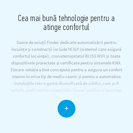
Cea mai bună tehnologie pentru a
atinge confortul
Gama de soluții Finder dedicate automatizării pentru
locuințe și construcții include YESLY (sistemul care asigură
confortul locuinţei), cronotermostatul BLISS WIFI și toate
dispozitivele proiectate și certificate pentru sistemele KNX.
Fiecare soluție a fost concepută pentru a asigura un confort
maxim în orice tip de mediu casnic și pentru a automatiza
instalaţiile într-o gamă diversificată de clădiri, cum ar fi
spitale, școli, centre comerciale, birouri publice și locuințe.
YESLY și BLISS au fost create pentru a face posibil ca oricine
să experimenteze confortul în propria locuință, un concept
pe care compania l-a definit ca fiind „comfort living”.
Ambele soluții sunt proiectate și fabricate în Italia, foarte
accesibile și ușor de utilizat, fiind perfecte pentru a vă
transforma sistemul existent într-o casă inteligentă în