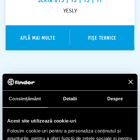
YESLY
AFLĂ MAI MULTE
FIŞE TEHNICE
PROIECTEAZĂ
Consimțământ
Detalii
Despre
CU NOI
Acest site utilizează cookie-uri
Descarcă software pentru proiectare,
Folosim cookie-uri pentru a personaliza conținutul și
documentație, informații suport, CAD și
anunțurile, pentru a oferi funcții de rețele sociale și pentru