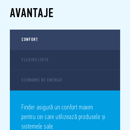
câțiva pași simpli.
AVANTAJE
Dispozitivele și accesoriile KNX sunt dezvoltate de Finder pe
baza experienței sale vaste în domeniul gestionării
iluminatului, fiind concepute pentru a fi integrate în orice
tip de proiect de automatizare a locuinței sau a clădirilor.
CONFORT
FLEXIBILITATE
ECONOMIE DE ENERGIE
Finder asigură un confort maxim
pentru cei care utilizează produsele și
sistemele sale.