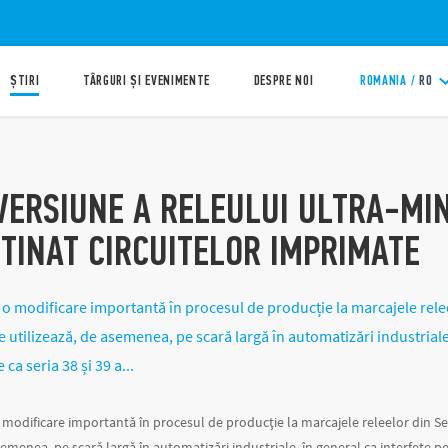
ȘTIRI
TÂRGURI ȘI EVENIMENTE
DESPRE NOI
ROMANIA /
RO
VERSIUNE A RELEULUI ULTRA-MIN
STINAT CIRCUITELOR IMPRIMATE
 o modificare importantă în procesul de producție la marcajele relee
e utilizează, de asemenea, pe scară largă în automatizări industriale
ca seria 38 și 39 a...
 modificare importantă în procesul de producție la marcajele releelor din Ser
semenea, pe scară largă în automatizări industriale, în general ca interfețe pe