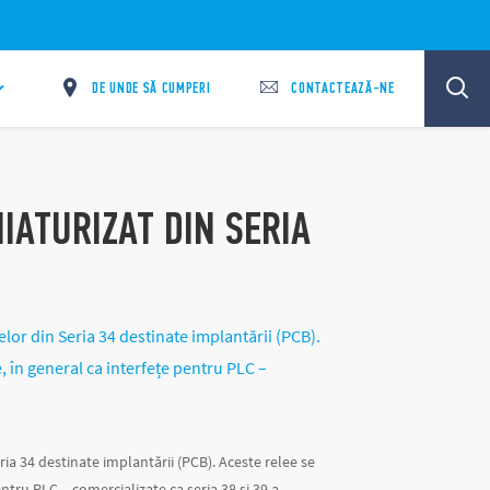
DE UNDE SĂ CUMPERI
CONTACTEAZĂ-NE
IATURIZAT DIN SERIA
lor din Seria 34 destinate implantării (PCB).
, în general ca interfețe pentru PLC –
ia 34 destinate implantării (PCB). Aceste relee se
ntru PLC – comercializate ca seria 38 și 39 a