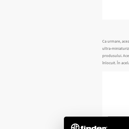
Ca urmare, aceas
ultra-miniaturiz
produsului. Acea
înlocuit. În ace