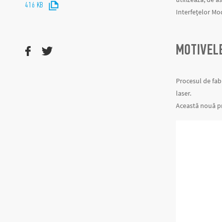
416 KB
Interfețelor Mo
MOTIVELE
Procesul de fabr
laser.
Această nouă pr