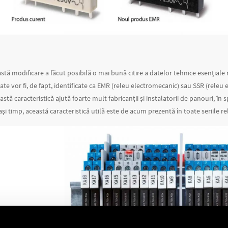
tă modificare a făcut posibilă o mai bună citire a datelor tehnice esențiale 
ate vor fi, de fapt, identificate ca EMR (releu electromecanic) sau SSR (releu
stă caracteristică ajută foarte mult fabricanții și instalatorii de panouri, în 
lași timp, această caracteristică utilă este de acum prezentă în toate seriile r