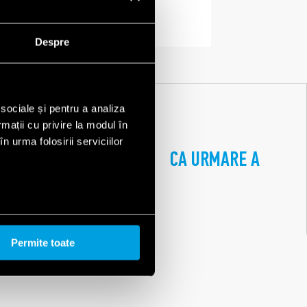
Despre
 sociale și pentru a analiza
rmații cu privire la modul în
n urma folosirii serviciilor
AT IMPLANTABIL
CA URMARE A
.62 CU BOBINĂ ÎN
Permite toate