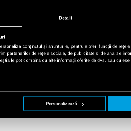
Detalii
uri
rsonaliza conținutul și anunțurile, pentru a oferi funcții de rețele
im partenerilor de rețele sociale, de publicitate și de analize info
ceștia le pot combina cu alte informații oferite de dvs. sau culese î
NOUL RELEU MINIATURIZ
(PCB) – FINDER TIPUL 40
C.A.
Personalizează