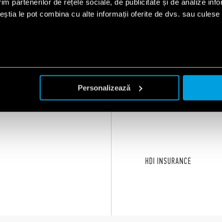
im partenerilor de rețele sociale, de publicitate și de analize info
ceștia le pot combina cu alte informații oferite de dvs. sau culese î
SERIA
18
Senzori de mișcare și prezență 10A
Personalizează
HDI INSURANCE