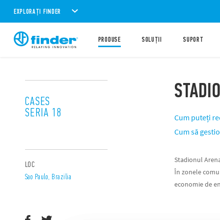
EXPLORAȚI FINDER
PRODUSE
SOLUȚII
SUPORT
STADI
CASES
SERIA 18
Cum puteți re
Cum să gestio
Stadionul Arena
LOC
În zonele comun
Sao Paulo, Brazilia
economie de en