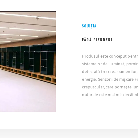
SOLUȚIA
FĂRĂ PIERDERI
Produsul este conceput pentr
sistemelor de iluminat, porni
detectată trecerea oamenilor,
energie. Senzorii de mișcare F
crepuscular, care pornește lu
naturale este mai mic decât ni