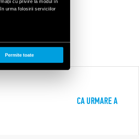
rmații cu privire la modul în
n urma folosirii serviciilor
Permite toate
CA URMARE A