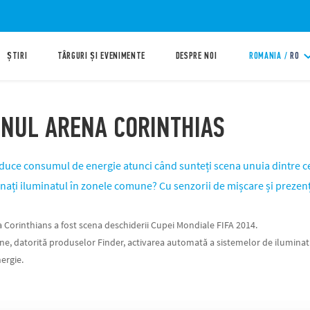
ȘTIRI
TÂRGURI ȘI EVENIMENTE
DESPRE NOI
ROMANIA /
RO
ONUL ARENA CORINTHIAS
duce consumul de energie atunci când sunteți scena unuia dintre 
nați iluminatul în zonele comune? Cu senzorii de mișcare și prezenț
 Corinthians a fost scena deschiderii Cupei Mondiale FIFA 2014.
e, datorită produselor Finder, activarea automată a sistemelor de iluminat a
ergie.