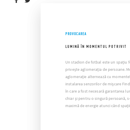
PROVOCAREA
LUMINĂ ÎN MOMENTUL POTRIVIT
Un stadion de fotbal este un spațiu 
privește aglomerația de persoane. 
aglomerație alternează cu momentele
instalarea senzorilor de mișcare Find
în care a fost necesară garantarea lu
chiar și pentru o singură persoană, 
maximă de energie atunci când spațiil