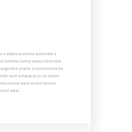
u a obține pornirea automată a
nd luminile numai atunci când este
 asigurând practic și economisire de
inder sunt echipați și cu un sistem
mina numai dacă nivelul luminii
velul setat.