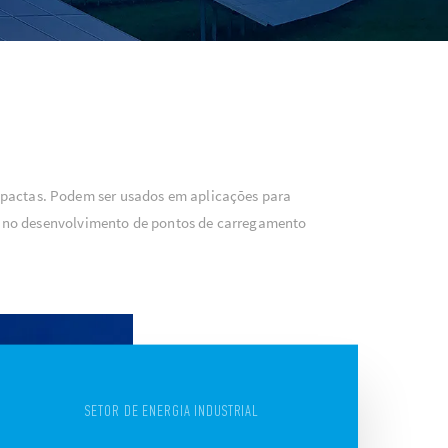
mpactas. Podem ser usados em aplicações para
l e no desenvolvimento de pontos de carregamento
SETOR DE ENERGIA INDUSTRIAL