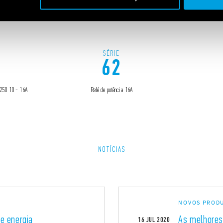
SÉRIE
62
 250 10 - 16A
Relé de potência 16A
NOTÍCIAS
NOVOS PROD
e energia
As melhores
16
JUL
2020