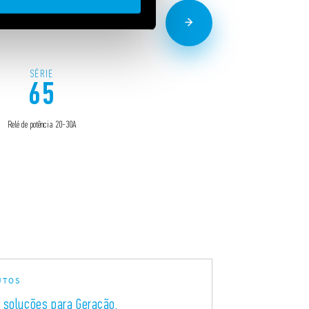
SÉRIE
SÉRIE
65
67
Relé de potência 20-30A
Relé de potência de 50A para aplicações fotovoltaic
UTOS
 soluções para Geração,