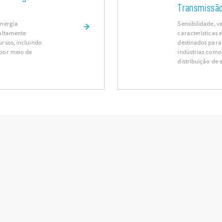
Transmissão 
energia
Sensibilidade, v
 altamente
características 
rsos, incluindo
destinados para
 por meio de
indústrias como
distribuição de e