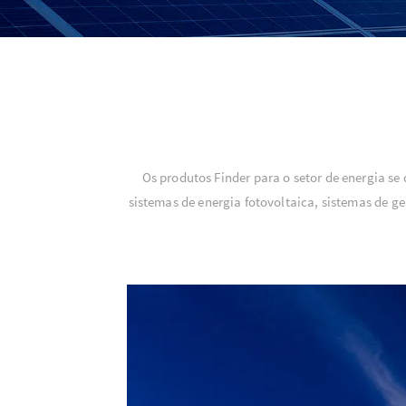
Os produtos Finder para o setor de energia 
sistemas de energia fotovoltaica, sistemas de g