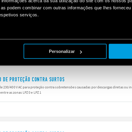
informações acerca da sua utilização do site com os nossos pa
ue as podem combinar com outras informações que lhes forneceu 
respetivos serviços.
IVO DE PROTEÇÃO CONTRA SURTOS
 230/400 V AC para proteção contra sobretensões causadas por descargas diretas ou in
 entre as zonas LPZ 0 e LPZ 1
Personalizar
IVO DE PROTEÇÃO CONTRA SURTOS
 230/400 V AC para proteção contra sobretensões causadas por descargas diretas ou in
 entre as zonas LPZ 0 e LPZ 1