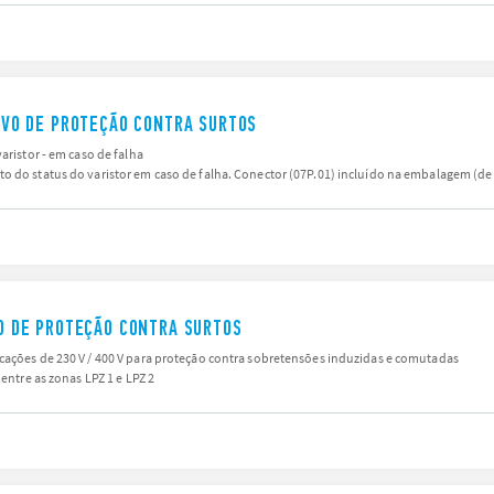
TIVO DE PROTEÇÃO CONTRA SURTOS
aristor - em caso de falha
to do status do varistor em caso de falha. Conector (07P.01) incluído na embalagem (
IVO DE PROTEÇÃO CONTRA SURTOS
cações de 230 V / 400 V para proteção contra sobretensões induzidas e comutadas
 entre as zonas LPZ 1 e LPZ 2