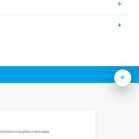
ra surtos (DPS) Classe 1+2, Classe 1,
as:
licações 230 V ou 400 V
trifásico
tituível e módulo a centelhador
ção remota do estado do varistor
 mm (EN 60715)
etensões induzidas e derivadas