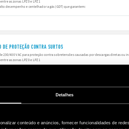
 entre as zonas LPZ 0 e LPZ 1
alto desempenho e centelhador a gás (GDT) que garantem:
IVO DE PROTEÇÃO CONTRA SURTOS
 230/400 V AC para proteção contra sobretensões causadas por descargas diretas ou in
 entre as zonas LPZ 0 e LPZ 1
Detalhes
IVO DE PROTEÇÃO CONTRA SURTOS
 230/400 V AC para proteção contra sobretensões causadas por descargas diretas ou in
 entre as zonas LPZ 0 e LPZ 1
onalizar conteúdo e anúncios, fornecer funcionalidades de redes