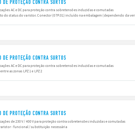
IVO DE PROTEÇÃO CONTRA SURTOS
icações AC e DC para proteção contra sobretensões induzidas e comutadas
to do status do varistor. Conector (07P.01) incluído na embalagem (dependendo da ver
IVO DE PROTEÇÃO CONTRA SURTOS
icações AC e DC para proteção contra sobretensões induzidas e comutadas
 entre as zonas LPZ 1 e LPZ 2
IVO DE PROTEÇÃO CONTRA SURTOS
cações de 230 V / 400 V para proteção contra sobretensões induzidas e comutadas
aristor - funcional / substituição necessária