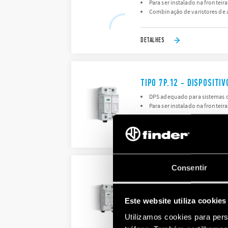
Para ser instalado na fronteira
Combinação de varistores de 
DETALHES
TIPO 7P.12 - DISPOSIT
DPS adequado para sistemas de
Para ser instalado na fronteira
DETALHES
Consentir
TIPO 7P.13 - DISPOSIT
DPS adequado para sistemas de
Para ser instalado na fronteira
Este website utiliza cookies
Utilizamos cookies para pers