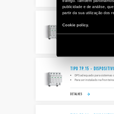
DETALHES
tráfego. Também partilhamos 
publicidade e de análise, q
partir da sua utilização dos 
TIPO 7P.14 - DISPOSIT
Cookie policy.
DPS adequado para sistemas de
Para ser instalado na fronteira
DETALHES
TIPO 7P.15 - DISPOSIT
DPS adequado para sistemas de
Para ser instalado na fronteira
DETALHES