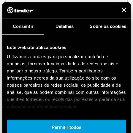
08
DEC
2025
Tecnologia Verde e Finder OPTA: juntos na
Consentir
Detalhes
Sobre os cookies
nova categoria da WorldSkills Brasil
A etapa Brasil da WorldSkills contou com uma
Este website utiliza cookies
novidade na edição 2025: a categoria 62 - Tecnologia
Verde - que teve como principal desafio incorporar o
Utilizamos cookies para personalizar conteúdo e
uso de novas soluções para energia renovável e ge...
anúncios, fornecer funcionalidades de redes sociais e
analisar o nosso tráfego. Também partilhamos
informações acerca da sua utilização do site com os
nossos parceiros de redes sociais, de publicidade e de
análise, que as podem combinar com outras informações
04
DEC
2025
que lhes forneceu ou recolhidas por estes a partir da sua
utilização dos respetivos serviços.
75 anos Relé de Impulso Finder
Cookie policy.
75 anos de inovação e tecnologia: a Finder se orgulha
Permitir todos
em ser a criadora do relé de impulso!