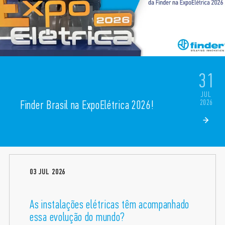
31
JUL
2026
Finder Brasil na ExpoElétrica 2026!
03
JUL
2026
As instalações elétricas têm acompanhado
essa evolução do mundo?