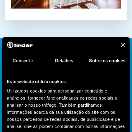
Consentir
Detalhes
Sobre os cookies
MASTER & SLAVE, PODER E
FLEXIBILIDADE PARA UM
Este website utiliza cookies
ALTO NÚMERO DE CARGAS
Utilizamos cookies para personalizar conteúdo e
anúncios, fornecer funcionalidades de redes sociais e
O sistema de dimerização "MASTER & SLAVE" foi criado
analisar o nosso tráfego. Também partilhamos
para fornecer uma ferramenta altamente flexível e ao
informações acerca da sua utilização do site com os
mesmo tempo poderosa para todas as aplicações em que
nossos parceiros de redes sociais, de publicidade e de
análise, que as podem combinar com outras informações
um grande número de cargas deve ser gerenciado.