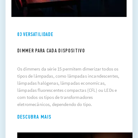
03 VERSATILIDADE
DIMMER PARA CADA DISPOSITIVO
Os dimmers da série 15 permitem dimerizar todos os
tipos de lâmpadas, como lâmpadas incandescentes,
lâmpadas halógenas, lâmpadas economicas,
lâmpadas fluorescentes compactas (CFL) ou LEDs e
com todos os tipos de transformadores
eletromecânicos, dependendo do tipo.
DESCUBRA MAIS