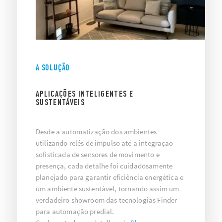
A SOLUÇÃO
APLICAÇÕES INTELIGENTES E
SUSTENTÁVEIS
Desde a automatização dos ambientes
utilizando relés de impulso até a integração
sofisticada de sensores de movimento e
presença, cada detalhe foi cuidadosamente
planejado para garantir eficiência energética e
um ambiente sustentável, tornando assim um
verdadeiro showroom das tecnologias Finder
para automação predial.