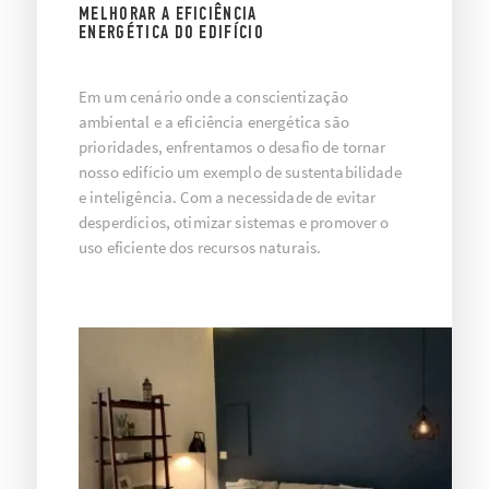
MELHORAR A EFICIÊNCIA
ENERGÉTICA DO EDIFÍCIO
Em um cenário onde a conscientização
ambiental e a eficiência energética são
prioridades, enfrentamos o desafio de tornar
nosso edifício um exemplo de sustentabilidade
e inteligência. Com a necessidade de evitar
desperdícios, otimizar sistemas e promover o
uso eficiente dos recursos naturais.