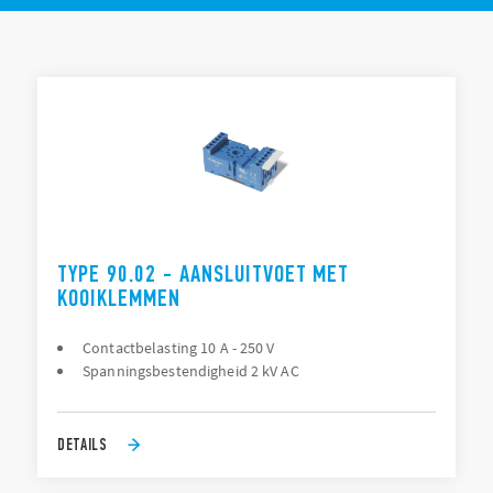
Montage: printmontage, schroefmontage en 35 –
Aansluitvoeten voor schroefaansluiting of
soldeeraansluiting voor Serie 88 bij frontmontage
TYPELIJST
Tijdmodule als optie
ACCESSOIRES
DOCUMENTATIE
GOEDKEURINGEN
TYPE 90.02 - AANSLUITVOET MET
KOOIKLEMMEN
Contactbelasting 10 A - 250 V
Spanningsbestendigheid 2 kV AC
DETAILS