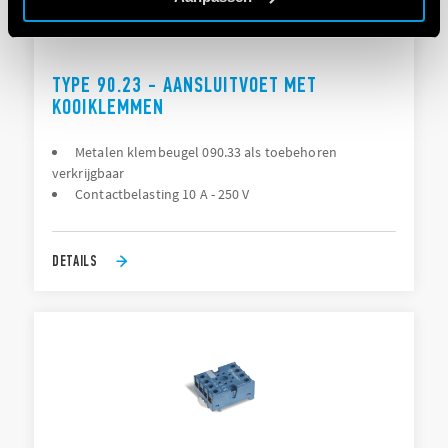
TYPE 90.23 - AANSLUITVOET MET
KOOIKLEMMEN
Metalen klembeugel 090.33 als toebehoren
verkrijgbaar
Contactbelasting 10 A - 250 V
DETAILS