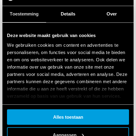
Toestemming
Details
Over
Deze website maakt gebruik van cookies
TYPE 90.22 - AANSLUITVOETEN
We gebruiken cookies om content en advertenties te
personaliseren, om functies voor social media te bieden
Metalen bevestigingsclip (bijgeleverd - SMA-
en om ons websiteverkeer te analyseren. Ook delen we
verpakkingscode) 090,33
informatie over uw gebruik van onze site met onze
35 mm rail (EN 60715) montage
partners voor social media, adverteren en analyse. Deze
partners kunnen deze gegevens combineren met andere
informatie die u aan ze heeft verstrekt of die ze hebben
DETAILS
verzameld op basis van uw gebruik van hun services.
Cookie policy.
Alles toestaan
Aanpassen