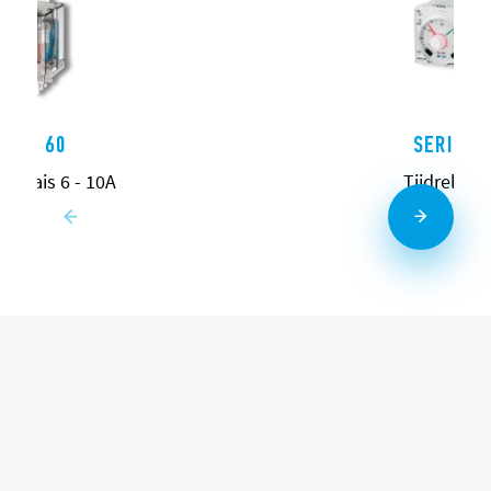
ERIE 60
SERIE 8
erelais 6 - 10A
Tijdrelais 