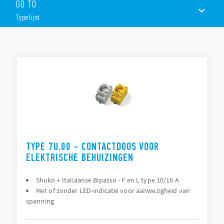
systeem – Type E 16 A, NAM systeem – Type B 15 A, afhankelijk
GO TO
van Type.
Typelijst
Met of zonder LED-indicatie verkrijgbaar.
Overige kenmerken:
TYPELIJST
230 V AC (50/60 Hz)
Nominale stroom: 16 A
DOCUMENTATIE
Breedte 45 mm
Montage op 35 mm DIN rail (EN 60715)
GOEDKEURINGEN
TYPE 7U.00 - CONTACTDOOS VOOR
ELEKTRISCHE BEHUIZINGEN
Shuko + Italiaanse Bipasso - F en L type 10/16 A
Met of zonder LED-indicatie voor aanwezigheid van
spanning