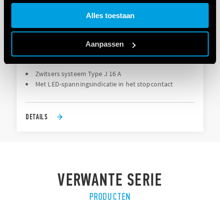
Cookie policy.
Alles toestaan
TYPE 7U.23 - STOPCONTACT VOOR
Aanpassen
SCHAKELKASTEN
Zwitsers systeem Type J 16 A
Met LED-spanningsindicatie in het stopcontact
DETAILS
VERWANTE SERIE
PRODUCTEN