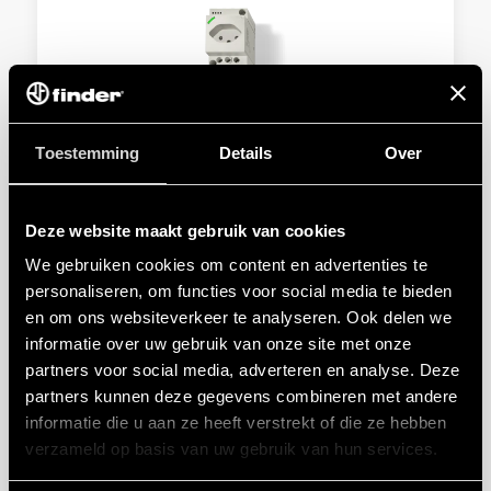
Toestemming
Details
Over
TYPE 7U.13 - STOPCONTACT VOOR
SCHAKELKASTEN
Deze website maakt gebruik van cookies
Zwitsers systeem Type J 10 A
Met LED-spanningsindicatie in het stopcontact
We gebruiken cookies om content en advertenties te
personaliseren, om functies voor social media te bieden
en om ons websiteverkeer te analyseren. Ook delen we
DETAILS
informatie over uw gebruik van onze site met onze
partners voor social media, adverteren en analyse. Deze
partners kunnen deze gegevens combineren met andere
informatie die u aan ze heeft verstrekt of die ze hebben
verzameld op basis van uw gebruik van hun services.