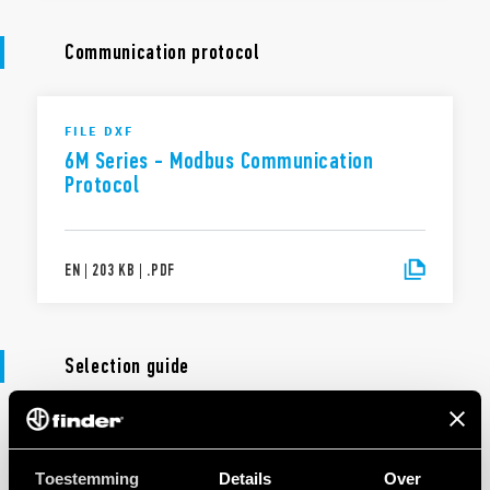
Communication protocol
FILE DXF
6M Series - Modbus Communication
Protocol
EN
|
203 KB
|
.
PDF
Selection guide
SELECTIEGIDS
Selection Guide 6M/7M Series
Toestemming
Details
Over