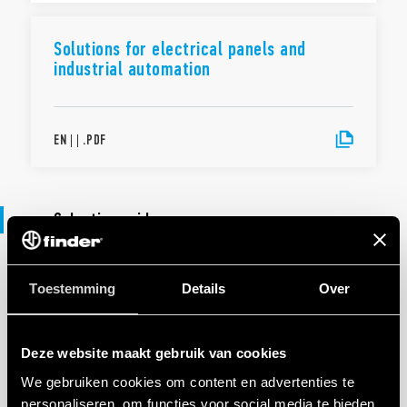
Solutions for electrical panels and
industrial automation
EN
|
|
.
PDF
Selection guide
SELECTIEGIDS
Toestemming
Details
Over
39 Series - MasterINTERFACE
Deze website maakt gebruik van cookies
EN
|
|
.
PDF
We gebruiken cookies om content en advertenties te
personaliseren, om functies voor social media te bieden