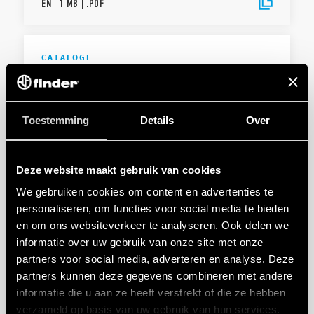
EN
|
1 MB
|
.
PDF
CATALOGI
Brochure Industrial applications
Toestemming
Details
Over
EN
|
|
.
PDF
Deze website maakt gebruik van cookies
CATALOGI
We gebruiken cookies om content en advertenties te
Solutions for electrical panels and
personaliseren, om functies voor social media te bieden
industrial automation
en om ons websiteverkeer te analyseren. Ook delen we
informatie over uw gebruik van onze site met onze
partners voor social media, adverteren en analyse. Deze
EN
|
3 MB
|
.
PDF
partners kunnen deze gegevens combineren met andere
informatie die u aan ze heeft verstrekt of die ze hebben
verzameld op basis van uw gebruik van hun services.