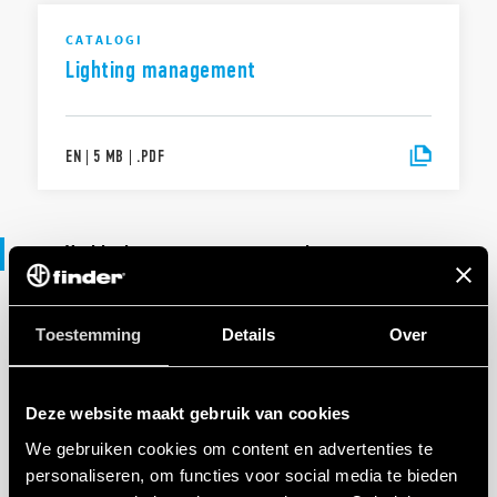
CATALOGI
Lighting management
EN
|
5 MB
|
.
PDF
Verklaring van overeenstemming
Toestemming
VERKLARING VAN OVEREENSTEMMING UKCA
Details
Over
UKCA 14 Series
Deze website maakt gebruik van cookies
We gebruiken cookies om content en advertenties te
EN
|
|
.
PDF
personaliseren, om functies voor social media te bieden