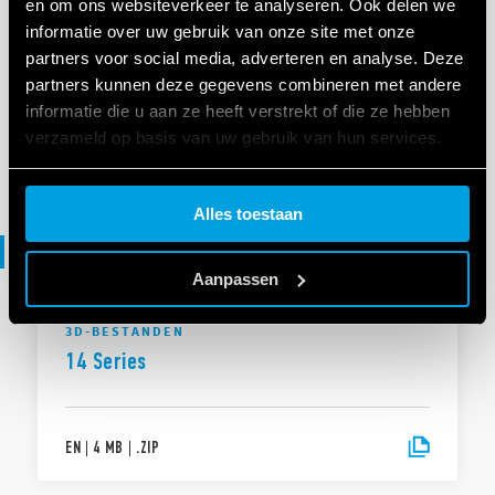
en om ons websiteverkeer te analyseren. Ook delen we
informatie over uw gebruik van onze site met onze
VERKLARING VAN OVEREENSTEMMING
partners voor social media, adverteren en analyse. Deze
DoC 14 Series
partners kunnen deze gegevens combineren met andere
informatie die u aan ze heeft verstrekt of die ze hebben
verzameld op basis van uw gebruik van hun services.
EN
|
|
.
PDF
Cookie policy.
Alles toestaan
3D files
Aanpassen
3D-BESTANDEN
14 Series
EN
|
4 MB
|
.
ZIP