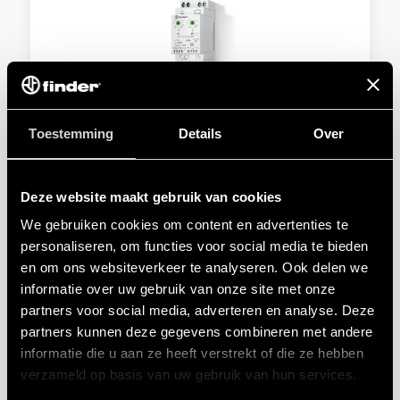
TYPE 11.42 - SCHEMERINGSSCHAKELAARS
Toestemming
Details
Over
SELV separation between power supply circuit and
contacts
Deze website maakt gebruik van cookies
Double insulation between power supply and
We gebruiken cookies om content en advertenties te
photosensor
personaliseren, om functies voor social media te bieden
en om ons websiteverkeer te analyseren. Ook delen we
DETAILS
informatie over uw gebruik van onze site met onze
partners voor social media, adverteren en analyse. Deze
partners kunnen deze gegevens combineren met andere
informatie die u aan ze heeft verstrekt of die ze hebben
verzameld op basis van uw gebruik van hun services.