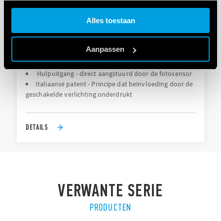
Cookie policy.
Alles toestaan
TYPE 11.91 - SCHEMERINGSSCHAKELAAR
Aanpassen
Hulpuitgang - direct aangstuurd door de fotosensor
Italiaanse patent - Principe dat beïnvloeding door de
geschakelde verlichting onderdrukt
DETAILS
VERWANTE SERIE
PRODUCTEN