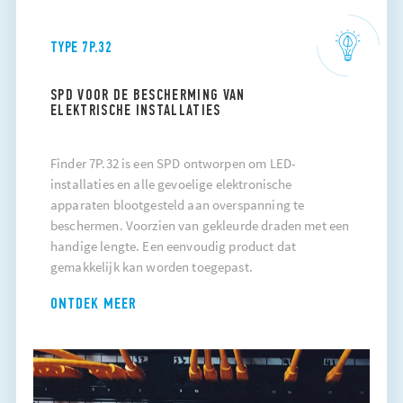
TYPE 7P.32
SPD VOOR DE BESCHERMING VAN
ELEKTRISCHE INSTALLATIES
Finder 7P.32 is een SPD ontworpen om LED-
installaties en alle gevoelige elektronische
apparaten blootgesteld aan overspanning te
beschermen. Voorzien van gekleurde draden met een
handige lengte. Een eenvoudig product dat
gemakkelijk kan worden toegepast.
ONTDEK MEER