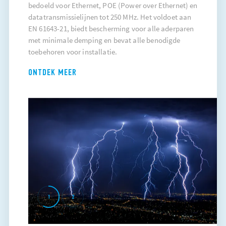
bedoeld voor Ethernet, POE (Power over Ethernet) en
datatransmissielijnen tot 250 MHz. Het voldoet aan
EN 61643-21, biedt bescherming voor alle aderparen
met minimale demping en bevat alle benodigde
toebehoren voor installatie.
ONTDEK MEER
1
2