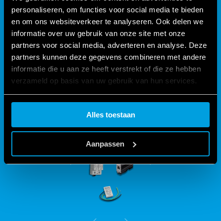
personaliseren, om functies voor social media te bieden
BESCHERM UW INSTALLATIE
en om ons websiteverkeer te analyseren. Ook delen we
MET DE 7P SERIE
informatie over uw gebruik van onze site met onze
partners voor social media, adverteren en analyse. Deze
partners kunnen deze gegevens combineren met andere
De 7P-serie is bedoeld voor alle systemen die onderhevig
informatie die u aan ze heeft verstrekt of die ze hebben
zijn aan overspanningen en bevat een versie die geschikt is
verzameld op basis van uw gebruik van hun services.
voor de bescherming van LED-installaties en Ethernet-
lijnen.
Cookie policy.
Alles toestaan
Aanpassen