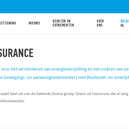
BEURZEN EN
OVER
BELGI
RSTEUNING
NIEUWS
EVENEMENTEN
ONS
NL
NSURANCE
 voor het verminderen van energieverspilling en het creëren van 
an bewegings- en aanwezigheidsmelders met Bluetooth- en smart
aakt deel uit van de bekende Duitse groep Talanx uit Hannover, die al lan
milieukwesties.