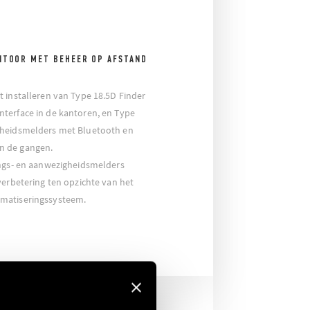
NTOOR MET BEHEER OP AFSTAND
 installeren van Type 18.5D Finder
terface in de kantoren, en Type
gheidsmelders met Bluetooth en
n de gangen.
ings- en aanwezigheidsmelders
verbetering ten opzichte van het
matiseringssysteem.