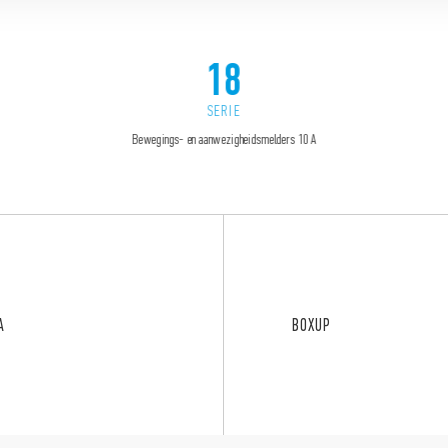
18
SERIE
Bewegings- en aanwezigheidsmelders 10 A
A
BOXUP