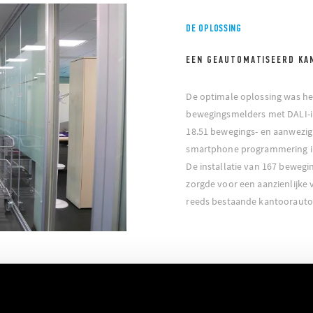
DE OPLOSSING
EEN GEAUTOMATISEERD KA
De optimale oplossing was het
bewegingsmelders met DALI-in
18.51 bewegings- en aanwezi
smartphone programmering i
De installatie van 167 beweg
zorgde voor een aanzienlijke 
reeds bestaande kantoorauto