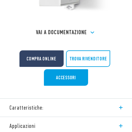
VAI A DOCUMENTAZIONE
TROVA RIVENDITORE
COMPRA ONLINE
ACCESSORI
Caratteristiche:
Temporizzatore modulare monofunzione e multitensione con
Applicazioni
commutazione stella-triangolo.