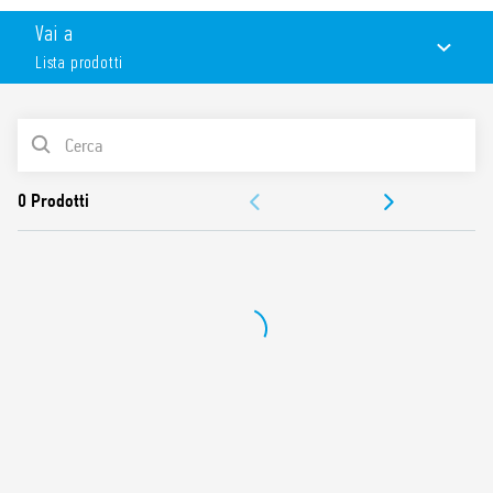
Caratteristiche:
Vai a
Larghezza 22.5 mm
Lista prodotti
Regolazione temporizzazione: 0.05 s a 10 giorni
Montaggio su barra 35 mm (EN 60715)
Conformi alle normative EN 45545-2:2013 (protezione
LISTA PRODOTTI
contro fuoco e fumi), EN 61373 (resistenza a urti e
vibrazioni, categoria 1, classe B), EN 50155 (resistenza a
ACCESSORI
temperatura e umidità, classe T1)
DOCUMENTAZIONE
OMOLOGAZIONI
VIDEO