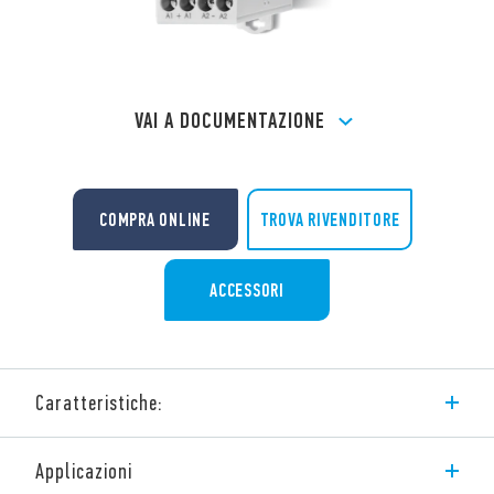
VAI A DOCUMENTAZIONE
TROVA RIVENDITORE
COMPRA ONLINE
ACCESSORI
Caratteristiche:
Relè Tipo 7S.32 con contatti guidati modulare, 2 contatti (1NO +
Applicazioni
1 NC).