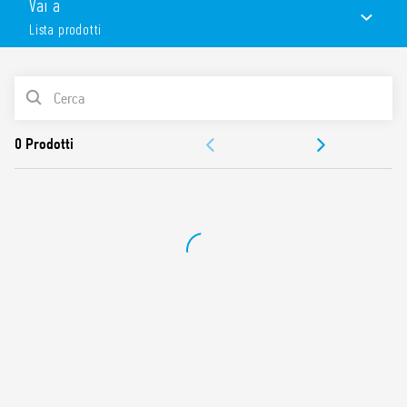
Vai a
Larghezza 17.5 mm.
Lista prodotti
Caratteristiche:
Conforme alle norme EN 62053-21 e EN 50470
LISTA PRODOTTI
(Physikalisch – Technischen Bundesanstalt)
Omologazione PTB (7E.13 e 7E.16) (Physikalisch –
ACCESSORI
Technischen Bundesanstalt)
Classe di precisione 1/B
DOCUMENTAZIONE
Categoria di protezione II
Interfaccia S0 impulsiva conforme alla norma EN 62053-31
OMOLOGAZIONI
per il controllo remoto dell’energia
Accessori: coprimorsetti piombabile antimanomissione
Dimensioni ridotte
montaggio su barra 35 mm (EN 60715)