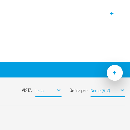
 saponetta” Tipo 77.45 per montaggio a
o-crossing, uscita: 40A/230 V AC.
pplicazioni:
”, con coperchio
on commutazione “Zero-crossing”
mutazione e vita elettrica
, senza arco elettrico e rimbalzi
basso assorbimento
ione “relè” (terminali ingresso e uscita su
rifase
e tramite viti