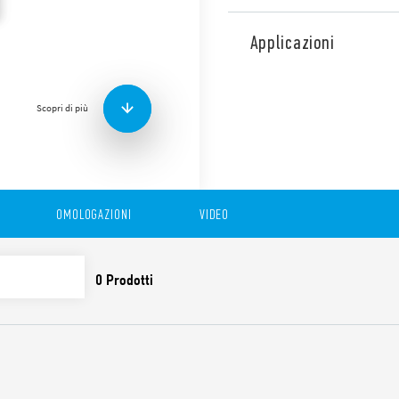
Il relè allo stato solido “a
pannello, commutazione Zer
Applicazioni
Progettato per le seguenti a
– carichi resistivi
Caratteristiche:
Scopri di più
Involucro “a saponetta
Uscita 24 a 240 V AC
Versione disponibile c
Elevata velocità di com
Commutazione silenziosa
OMOLOGAZIONI
VIDEO
Circuito di ingresso a 
Posizione terminali vers
lati opposti)
Adatti anche a sistemi t
Montaggio su dissipator