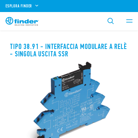
ESPLORA FINDER
TIPO 38.91 - INTERFACCIA MODULARE A RELÈ
- SINGOLA USCITA SSR